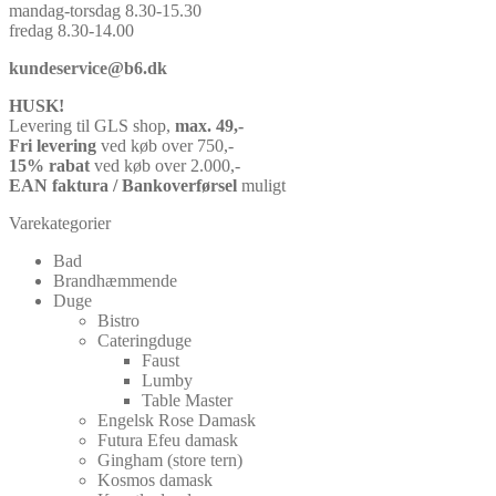
mandag-torsdag 8.30-15.30
fredag 8.30-14.00
kundeservice@b6.dk
HUSK!
Levering til GLS shop,
max. 49,-
Fri levering
ved køb over 750,-
15% rabat
ved køb over 2.000,-
EAN faktura / Bankoverførsel
muligt
Varekategorier
Bad
Brandhæmmende
Duge
Bistro
Cateringduge
Faust
Lumby
Table Master
Engelsk Rose Damask
Futura Efeu damask
Gingham (store tern)
Kosmos damask