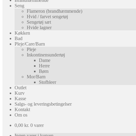
Brandhæmmende
Seng
Flameron (brandhæmmende)
Hvid / farvet sengetøj
Sengetøj sæt
Hvide lagner
Køkken
Bad
Pleje/Care/Barn
Pleje
Inkontinensundertøj
Dame
Herre
Børn
Mor/Barn
Stofbleer
Outlet
Kurv
Kasse
Salgs- og leveringsbetingelser
Kontakt
Om os
0,00
kr.
0 varer
Ingen varer i kurven.