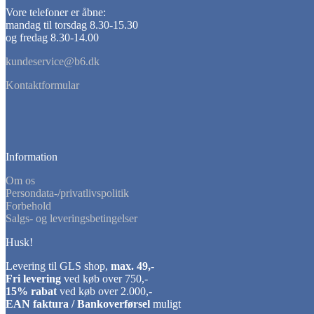
Vore telefoner er åbne:
mandag til torsdag 8.30-15.30
og fredag 8.30-14.00
kundeservice@b6.dk
Kontaktformular
Information
Om os
Persondata-/privatlivspolitik
Forbehold
Salgs- og leveringsbetingelser
Husk!
Levering til GLS shop,
max. 49,-
Fri levering
ved køb over 750,-
15% rabat
ved køb over 2.000,-
EAN faktura / Bankoverførsel
muligt