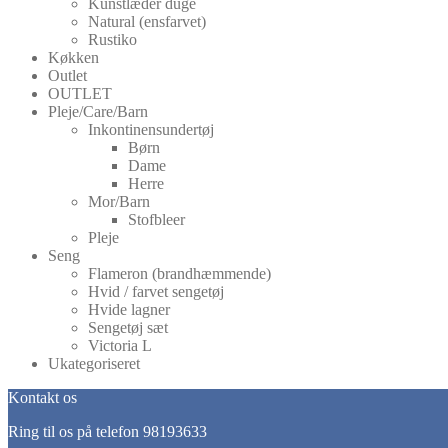
Kunstlæder duge
Natural (ensfarvet)
Rustiko
Køkken
Outlet
OUTLET
Pleje/Care/Barn
Inkontinensundertøj
Børn
Dame
Herre
Mor/Barn
Stofbleer
Pleje
Seng
Flameron (brandhæmmende)
Hvid / farvet sengetøj
Hvide lagner
Sengetøj sæt
Victoria L
Ukategoriseret
Kontakt os
Ring til os på telefon 98193633