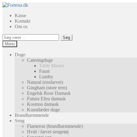
Spring
Spring
til
til
Kasse
navigation
indhold
Kontakt
Om os
Søg
Søg
efter:
Menu
Duge
Cateringduge
Table Master
Faust
Lumby
Natural (ensfarvet)
Gingham (store tern)
Engelsk Rose Damask
Futura Efeu damask
Kosmos damask
Kunstlæder duge
Brandhæmmende
Seng
Flameron (brandhæmmende)
Hvid / farvet sengetøj