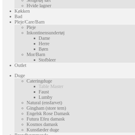
Sengetøj sæt
Hvide lagner
Køkken
Bad
Pleje/Care/Barn
Pleje
Inkontinensundertøj
Dame
Herre
Børn
Mor/Barn
Stofbleer
Outlet
Duge
Cateringduge
Table Master
Faust
Lumby
Natural (ensfarvet)
Gingham (store tern)
Engelsk Rose Damask
Futura Efeu damask
Kosmos damask
Kunstlæder duge