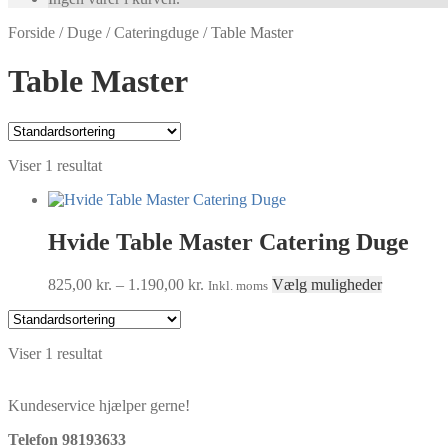
Forside
/
Duge
/
Cateringduge
/
Table Master
Table Master
Viser 1 resultat
Hvide Table Master Catering Duge
Prisinterval:
Dette
825,00
kr.
–
1.190,00
kr.
Vælg muligheder
Inkl. moms
825,00 kr.
vare
til
har
1.190,00 kr.
flere
Viser 1 resultat
varianter.
Mulighede
kan
Kundeservice hjælper gerne!
vælges
på
Telefon 98193633
varesiden