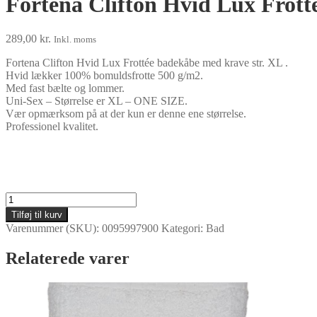
Fortena Clifton Hvid Lux Frot
289,00
kr.
Inkl. moms
Fortena Clifton Hvid Lux Frottée badekåbe med krave str. XL .
Hvid lækker 100% bomuldsfrotte 500 g/m2.
Med fast bælte og lommer.
Uni-Sex – Størrelse er XL – ONE SIZE.
Vær opmærksom på at der kun er denne ene størrelse.
Professionel kvalitet.
Fortena
Clifton
Tilføj til kurv
Hvid
Varenummer (SKU):
0095997900
Kategori:
Bad
Lux
Frotté
Relaterede varer
badekåbe
med
krave
antal