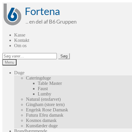
Spring
Spring
til
til
navigation
indhold
Kasse
Kontakt
Om os
Søg
Søg
efter:
Menu
Duge
Cateringduge
Table Master
Faust
Lumby
Natural (ensfarvet)
Gingham (store tern)
Engelsk Rose Damask
Futura Efeu damask
Kosmos damask
Kunstlæder duge
Brandhæmmende