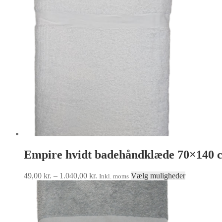
Empire hvidt badehåndklæde 70×140 
Prisinterval:
Dette
49,00
kr.
–
1.040,00
kr.
Vælg muligheder
Inkl. moms
49,00 kr.
vare
til
har
1.040,00 kr.
flere
varianter.
Muligheder