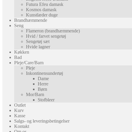
Futura Efeu damask
Kosmos damask
Kunstlæder duge
Brandhæmmende
Seng
Flameron (brandhæmmende)
Hvid / farvet sengetøj
Sengetøj sæt
Hvide lagner
Køkken
Bad
Pleje/Care/Barn
Pleje
Inkontinensundertøj
Dame
Herre
Børn
Mor/Barn
Stofbleer
Outlet
Kurv
Kasse
Salgs- og leveringsbetingelser
Kontakt
Om os