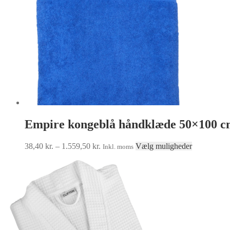
på
varesiden
Empire kongeblå håndklæde 50×100 
Prisinterval:
Dette
38,40
kr.
–
1.559,50
kr.
Vælg muligheder
Inkl. moms
38,40 kr.
vare
til
har
1.559,50 kr.
flere
varianter.
Muligheder
kan
vælges
på
varesiden