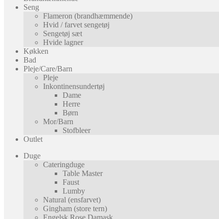
Seng
Flameron (brandhæmmende)
Hvid / farvet sengetøj
Sengetøj sæt
Hvide lagner
Køkken
Bad
Pleje/Care/Barn
Pleje
Inkontinensundertøj
Dame
Herre
Børn
Mor/Barn
Stofbleer
Outlet
Duge
Cateringduge
Table Master
Faust
Lumby
Natural (ensfarvet)
Gingham (store tern)
Engelsk Rose Damask