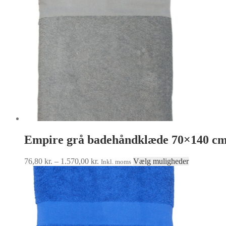
kan
vælges
på
varesiden
Empire grå badehåndklæde 70×140 c
Prisinterval:
Dette
76,80
kr.
–
1.570,00
kr.
Vælg muligheder
Inkl. moms
76,80 kr.
vare
til
har
1.570,00 kr.
flere
varianter.
Muligheder
kan
vælges