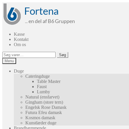
Spring
Spring
til
til
navigation
indhold
Kasse
Kontakt
Om os
Søg
Søg
efter:
Menu
Duge
Cateringduge
Table Master
Faust
Lumby
Natural (ensfarvet)
Gingham (store tern)
Engelsk Rose Damask
Futura Efeu damask
Kosmos damask
Kunstlæder duge
Brandhæmmende