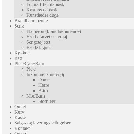
Futura Efeu damask
Kosmos damask
Kunstlæder duge
Brandhæmmende
Seng
Flameron (brandhæmmende)
Hvid / farvet sengetøj
Sengetøj sæt
Hvide lagner
Køkken
Bad
Pleje/Care/Barn
Pleje
Inkontinensundertøj
Dame
Herre
Børn
Mor/Barn
Stofbleer
Outlet
Kurv
Kasse
Salgs- og leveringsbetingelser
Kontakt
Om os