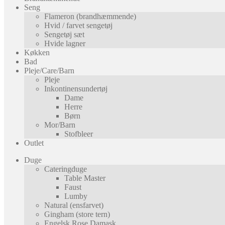
Seng
Flameron (brandhæmmende)
Hvid / farvet sengetøj
Sengetøj sæt
Hvide lagner
Køkken
Bad
Pleje/Care/Barn
Pleje
Inkontinensundertøj
Dame
Herre
Børn
Mor/Barn
Stofbleer
Outlet
Duge
Cateringduge
Table Master
Faust
Lumby
Natural (ensfarvet)
Gingham (store tern)
Engelsk Rose Damask