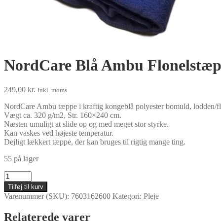
NordCare Blå Ambu Flonelstæ
249,00
kr.
Inkl. moms
NordCare Ambu tæppe i kraftig kongeblå polyester bomuld, lodden/fl
Vægt ca. 320 g/m2, Str. 160×240 cm.
Næsten umuligt at slide op og med meget stor styrke.
Kan vaskes ved højeste temperatur.
Dejligt lækkert tæppe, der kan bruges til rigtig mange ting.
55 på lager
NordCare
Blå
Tilføj til kurv
Ambu
Varenummer (SKU):
7603162600
Kategori:
Pleje
Flonelstæppe
antal
Relaterede varer