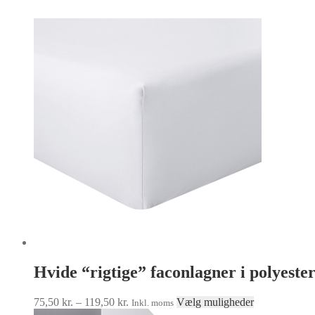
Hvide “rigtige” faconlagner i polyest
Prisinterval:
Dette
75,50
kr.
–
119,50
kr.
Vælg muligheder
Inkl. moms
75,50 kr.
vare