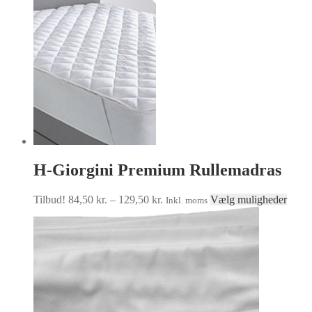
til
har
119,50 kr.
flere
varianter.
Mulighederne
kan
vælges
på
varesiden
H-Giorgini Premium Rullemadras
Prisinterval:
Dette
Tilbud!
84,50
kr.
–
129,50
kr.
Vælg muligheder
Inkl. moms
84,50 kr.
vare
til
har
129,50 kr.
flere
varian
Mulig
kan
vælge
på
vares