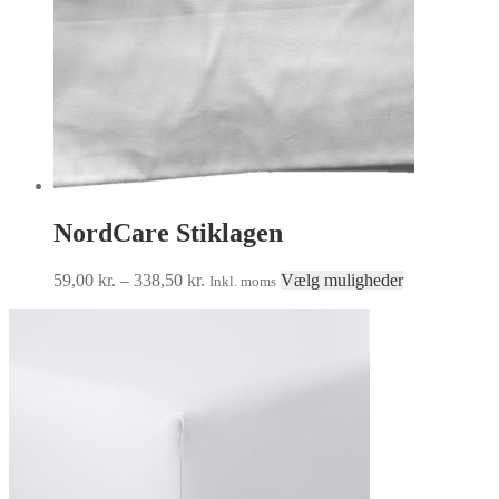
NordCare Stiklagen
Prisinterval:
Dette
59,00
kr.
–
338,50
kr.
Vælg muligheder
Inkl. moms
59,00 kr.
vare
til
har
338,50 kr.
flere
varianter.
Mulighedern
kan
vælges
på
varesiden