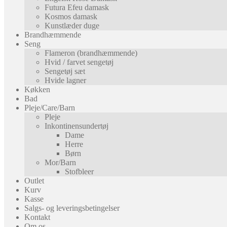
Futura Efeu damask
Kosmos damask
Kunstlæder duge
Brandhæmmende
Seng
Flameron (brandhæmmende)
Hvid / farvet sengetøj
Sengetøj sæt
Hvide lagner
Køkken
Bad
Pleje/Care/Barn
Pleje
Inkontinensundertøj
Dame
Herre
Børn
Mor/Barn
Stofbleer
Outlet
Kurv
Kasse
Salgs- og leveringsbetingelser
Kontakt
Om os