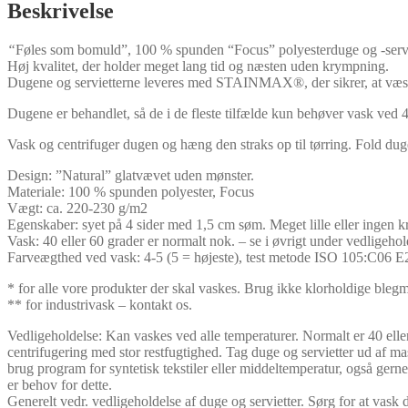
X
Beskrivelse
40
CM
“
Føles som bomuld”, 100 % spunden “Focus” polyesterduge og -servi
antal
Høj kvalitet, der holder meget lang tid og næsten uden krympning.
Dugene og servietterne leveres med STAINMAX®, der sikrer, at væske 
Dugene er behandlet, så de i de fleste tilfælde kun behøver vask ved 40
Vask og centrifuger dugen og hæng den straks op til tørring. Fold duge
Design: ”Natural” glatvævet uden mønster.
Materiale: 100 % spunden polyester, Focus
Vægt: ca. 220-230 g/m2
Egenskaber: syet på 4 sider med 1,5 cm søm. Meget lille eller ingen k
Vask: 40 eller 60 grader er normalt nok. – se i øvrigt under vedligehol
Farveægthed ved vask: 4-5 (5 = højeste), test metode ISO 105:C06
* for alle vore produkter der skal vaskes. Brug ikke klorholdige blegm
** for industrivask – kontakt os.
Vedligeholdelse: Kan vaskes ved alle temperaturer. Normalt er 40 el
centrifugering med stor restfugtighed. Tag duge og servietter ud af m
brug program for syntetisk tekstiler eller middeltemperatur, også gern
er behov for dette.
Generelt vedr. vedligeholdelse af duge og servietter. Sørg for at vask d