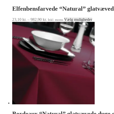
Elfenbensfarvede “Natural” glatvævede
Prisinterval:
Dette
23,10
kr.
–
982,90
kr.
Vælg muligheder
Inkl. moms
23,10 kr.
vare
til
har
982,90 kr.
flere
varianter.
Mulighedern
kan
vælges
på
varesiden
Bordeaux “Natural” glatvævede duge o