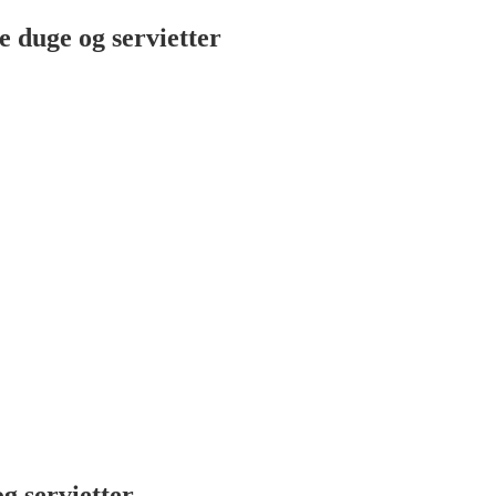
 duge og servietter
e
g servietter