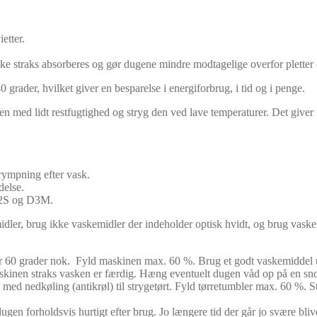
etter.
straks absorberes og gør dugene mindre modtagelige overfor pletter og
 grader, hvilket giver en besparelse i energiforbrug, i tid og i penge.
n med lidt restfugtighed og stryg den ved lave temperaturer. Det giver f
rympning efter vask.
delse.
 E2S og D3M.
idler, brug ikke vaskemidler der indeholder optisk hvidt, og brug vaske
ler 60 grader nok. Fyld maskinen max. 60 %. Brug et godt vaskemiddel u
askinen straks vasken er færdig. Hæng eventuelt dugen våd op på en sno
e med nedkøling (antikrøl) til strygetørt. Fyld tørretumbler max. 60 %. 
ugen forholdsvis hurtigt efter brug. Jo længere tid der går jo svære bliver