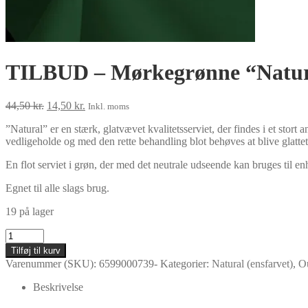
TILBUD – Mørkegrønne “Natura
Den
Den
44,50
kr.
14,50
kr.
Inkl. moms
oprindelige
aktuelle
”Natural” er en stærk, glatvævet kvalitetsserviet, der findes i et stort 
pris
pris
vedligeholde og med den rette behandling blot behøves at blive glattet
var:
er:
44,50 kr..
14,50 kr..
En flot serviet i grøn, der med det neutrale udseende kan bruges til 
Egnet til alle slags brug.
19 på lager
TILBUD
-
Tilføj til kurv
Mørkegrønne
Varenummer (SKU):
6599000739-
Kategorier:
Natural (ensfarvet)
,
Ou
"Natural"
servietter
Beskrivelse
40