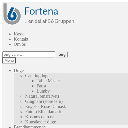
Spring
Spring
til
til
navigation
indhold
Kasse
Kontakt
Om os
Søg
Søg
efter:
Menu
Duge
Cateringduge
Table Master
Faust
Lumby
Natural (ensfarvet)
Gingham (store tern)
Engelsk Rose Damask
Futura Efeu damask
Kosmos damask
Kunstlæder duge
Brandhæmmende