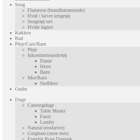
Seng
Flameron (brandhæmmende)
Hvid / farvet sengetøj
Sengetøj sæt
Hvide lagner
Køkken
Bad
Pleje/Care/Barn
Pleje
Inkontinensundertøj
Dame
Herre
Børn
Mor/Barn
Stofbleer
Outlet
Duge
Cateringduge
Table Master
Faust
Lumby
Natural (ensfarvet)
Gingham (store tern)
Engelsk Rose Damask