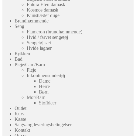
Futura Efeu damask
Kosmos damask
Kunstlæder duge
Brandhæmmende
Seng
Flameron (brandhæmmende)
Hvid / farvet sengetøj
Sengetøj sæt
Hvide lagner
Køkken
Bad
Pleje/Care/Barn
Pleje
Inkontinensundertøj
Dame
Herre
Børn
Mor/Barn
Stofbleer
Outlet
Kurv
Kasse
Salgs- og leveringsbetingelser
Kontakt
Om os