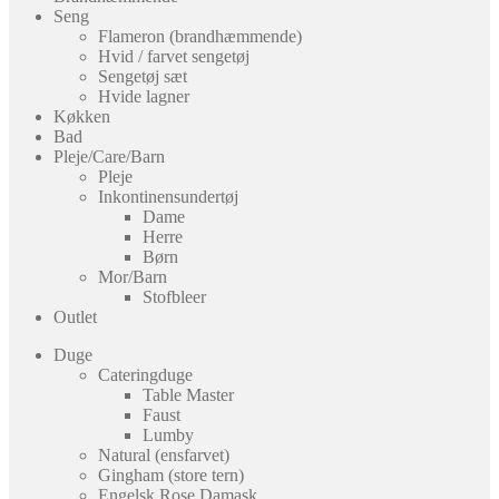
Seng
Flameron (brandhæmmende)
Hvid / farvet sengetøj
Sengetøj sæt
Hvide lagner
Køkken
Bad
Pleje/Care/Barn
Pleje
Inkontinensundertøj
Dame
Herre
Børn
Mor/Barn
Stofbleer
Outlet
Duge
Cateringduge
Table Master
Faust
Lumby
Natural (ensfarvet)
Gingham (store tern)
Engelsk Rose Damask