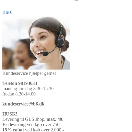
Indlægsnavigation
Forrige
Ble 6
indlæg:
Kundeservice hjælper gerne!
Telefon 98193633
mandag-torsdag 8.30-15.30
fredag 8.30-14.00
kundeservice@b6.dk
HUSK!
Levering til GLS shop,
max. 49,-
Fri levering
ved køb over 750,-
15% rabat
ved køb over 2.000,-