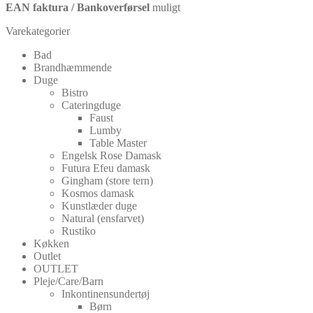
EAN faktura / Bankoverførsel
muligt
Varekategorier
Bad
Brandhæmmende
Duge
Bistro
Cateringduge
Faust
Lumby
Table Master
Engelsk Rose Damask
Futura Efeu damask
Gingham (store tern)
Kosmos damask
Kunstlæder duge
Natural (ensfarvet)
Rustiko
Køkken
Outlet
OUTLET
Pleje/Care/Barn
Inkontinensundertøj
Børn