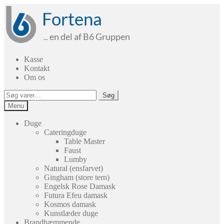
Spring
Spring
til
til
navigation
indhold
Kasse
Kontakt
Om os
Søg
Søg
efter:
Menu
Duge
Cateringduge
Table Master
Faust
Lumby
Natural (ensfarvet)
Gingham (store tern)
Engelsk Rose Damask
Futura Efeu damask
Kosmos damask
Kunstlæder duge
Brandhæmmende