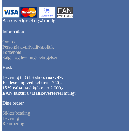
Information
Om os
Persondata-/privatlivspolitik
Forbehold
Salgs- og leveringsbetingelser
Husk!
Levering til GLS shop,
max. 49,-
Fri levering
ved køb over 750,-
15% rabat
ved køb over 2.000,-
EAN faktura / Bankoverførsel
muligt
Dine ordrer
Sikker betaling
Levering
Returnering