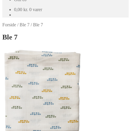
0,00
kr.
0 varer
Forside
/
Ble 7
/
Ble 7
Ble 7