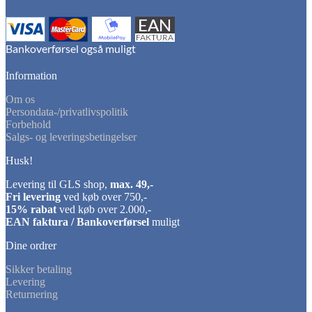
Information
Om os
Persondata-/privatlivspolitik
Forbehold
Salgs- og leveringsbetingelser
Husk!
Levering til GLS shop,
max. 49,-
Fri levering
ved køb over 750,-
15% rabat
ved køb over 2.000,-
EAN faktura / Bankoverførsel
muligt
Dine ordrer
Sikker betaling
Levering
Returnering