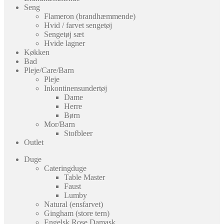
Seng
Flameron (brandhæmmende)
Hvid / farvet sengetøj
Sengetøj sæt
Hvide lagner
Køkken
Bad
Pleje/Care/Barn
Pleje
Inkontinensundertøj
Dame
Herre
Børn
Mor/Barn
Stofbleer
Outlet
Duge
Cateringduge
Table Master
Faust
Lumby
Natural (ensfarvet)
Gingham (store tern)
Engelsk Rose Damask