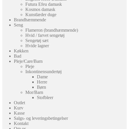
Futura Efeu damask
Kosmos damask
Kunstlæder duge
Brandhæmmende
Seng
Flameron (brandhæmmende)
Hvid / farvet sengetøj
Sengetøj sæt
Hvide lagner
Køkken
Bad
Pleje/Care/Barn
Pleje
Inkontinensundertøj
Dame
Herre
Børn
Mor/Barn
Stofbleer
Outlet
Kurv
Kasse
Salgs- og leveringsbetingelser
Kontakt
Om os