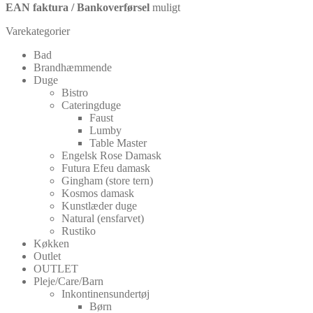
EAN faktura / Bankoverførsel
muligt
Varekategorier
Bad
Brandhæmmende
Duge
Bistro
Cateringduge
Faust
Lumby
Table Master
Engelsk Rose Damask
Futura Efeu damask
Gingham (store tern)
Kosmos damask
Kunstlæder duge
Natural (ensfarvet)
Rustiko
Køkken
Outlet
OUTLET
Pleje/Care/Barn
Inkontinensundertøj
Børn