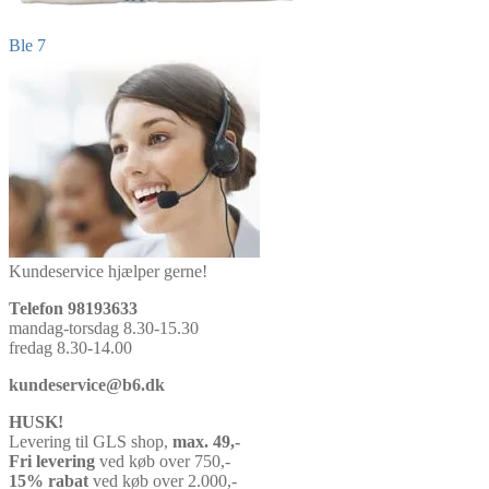
Indlægsnavigation
Forrige
Ble 7
indlæg:
Kundeservice hjælper gerne!
Telefon 98193633
mandag-torsdag 8.30-15.30
fredag 8.30-14.00
kundeservice@b6.dk
HUSK!
Levering til GLS shop,
max. 49,-
Fri levering
ved køb over 750,-
15% rabat
ved køb over 2.000,-