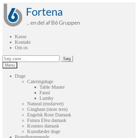
Spring
Spring
til
til
navigation
indhold
Kasse
Kontakt
Om os
Søg
Søg
efter:
Menu
Duge
Cateringduge
Table Master
Faust
Lumby
Natural (ensfarvet)
Gingham (store tern)
Engelsk Rose Damask
Futura Efeu damask
Kosmos damask
Kunstlæder duge
Brandhæmmende