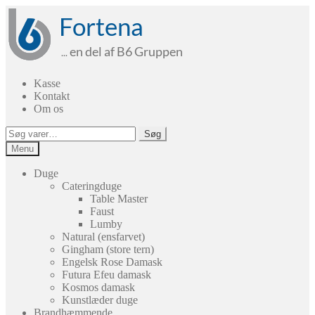
Spring
Spring
til
til
navigation
indhold
Kasse
Kontakt
Om os
Søg
Søg
efter:
Menu
Duge
Cateringduge
Table Master
Faust
Lumby
Natural (ensfarvet)
Gingham (store tern)
Engelsk Rose Damask
Futura Efeu damask
Kosmos damask
Kunstlæder duge
Brandhæmmende