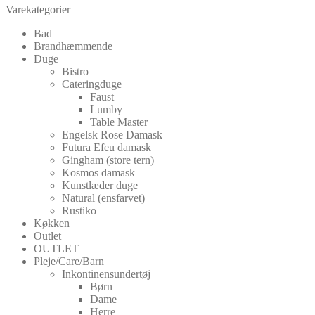
Varekategorier
Bad
Brandhæmmende
Duge
Bistro
Cateringduge
Faust
Lumby
Table Master
Engelsk Rose Damask
Futura Efeu damask
Gingham (store tern)
Kosmos damask
Kunstlæder duge
Natural (ensfarvet)
Rustiko
Køkken
Outlet
OUTLET
Pleje/Care/Barn
Inkontinensundertøj
Børn
Dame
Herre