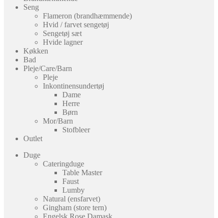
Seng
Flameron (brandhæmmende)
Hvid / farvet sengetøj
Sengetøj sæt
Hvide lagner
Køkken
Bad
Pleje/Care/Barn
Pleje
Inkontinensundertøj
Dame
Herre
Børn
Mor/Barn
Stofbleer
Outlet
Duge
Cateringduge
Table Master
Faust
Lumby
Natural (ensfarvet)
Gingham (store tern)
Engelsk Rose Damask