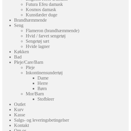
Futura Efeu damask
Kosmos damask
Kunstlæder duge
Brandhæmmende
Seng
Flameron (brandhæmmende)
Hvid / farvet sengetøj
Sengetøj sæt
Hvide lagner
Køkken
Bad
Pleje/Care/Barn
Pleje
Inkontinensundertøj
Dame
Herre
Børn
Mor/Barn
Stofbleer
Outlet
Kurv
Kasse
Salgs- og leveringsbetingelser
Kontakt
Om os