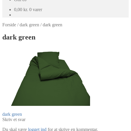
0,00
kr.
0 varer
Forside
/
dark green
/
dark green
dark green
Indlægsnavigation
Forrige
dark green
indlæg:
Skriv et svar
Du skal være
logget ind
for at skrive en kommentar.