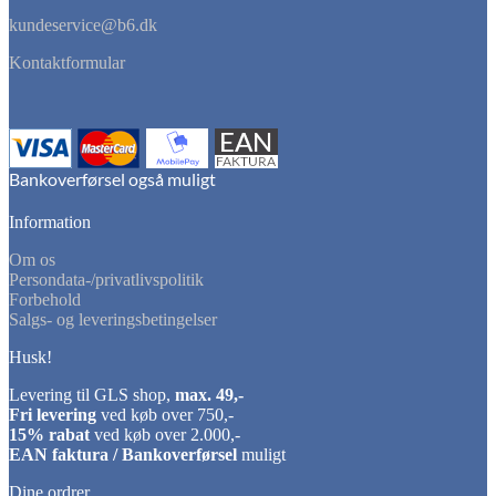
kundeservice@b6.dk
Kontaktformular
Information
Om os
Persondata-/privatlivspolitik
Forbehold
Salgs- og leveringsbetingelser
Husk!
Levering til GLS shop,
max. 49,-
Fri levering
ved køb over 750,-
15% rabat
ved køb over 2.000,-
EAN faktura / Bankoverførsel
muligt
Dine ordrer