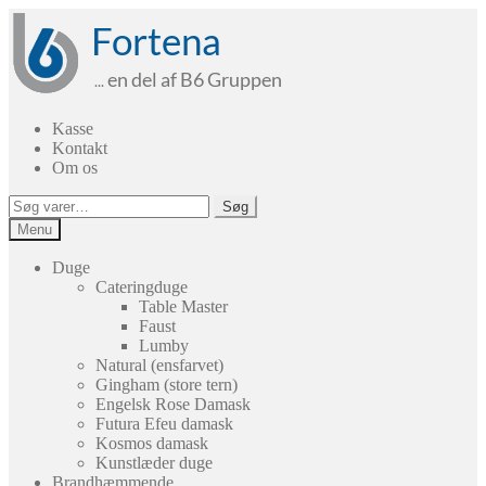
Spring
Spring
til
til
navigation
indhold
Kasse
Kontakt
Om os
Søg
Søg
efter:
Menu
Duge
Cateringduge
Table Master
Faust
Lumby
Natural (ensfarvet)
Gingham (store tern)
Engelsk Rose Damask
Futura Efeu damask
Kosmos damask
Kunstlæder duge
Brandhæmmende