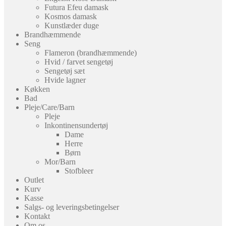
Futura Efeu damask
Kosmos damask
Kunstlæder duge
Brandhæmmende
Seng
Flameron (brandhæmmende)
Hvid / farvet sengetøj
Sengetøj sæt
Hvide lagner
Køkken
Bad
Pleje/Care/Barn
Pleje
Inkontinensundertøj
Dame
Herre
Børn
Mor/Barn
Stofbleer
Outlet
Kurv
Kasse
Salgs- og leveringsbetingelser
Kontakt
Om os