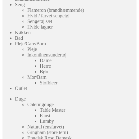
Seng
Flameron (brandhæmmende)
Hvid / farvet sengetøj
Sengetøj sæt
Hvide lagner
Køkken
Bad
Pleje/Care/Barn
Pleje
Inkontinensundertøj
Dame
Herre
Børn
Mor/Barn
Stofbleer
Outlet
Duge
Cateringduge
Table Master
Faust
Lumby
Natural (ensfarvet)
Gingham (store tern)
Engelsk Rose Damask