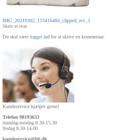
Indlægsnavigation
Forrige
IMG_20210302_153416484_clipped_rev_1
indlæg:
Skriv et svar
Du skal være
logget ind
for at skrive en kommentar.
Kundeservice hjælper gerne!
Telefon 98193633
mandag-torsdag 8.30-15.30
fredag 8.30-14.00
kundeservice@b6.dk