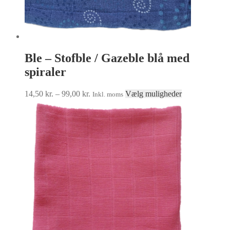
Ble – Stofble / Gazeble blå med
spiraler
Prisinterval:
Dette
14,50
kr.
–
99,00
kr.
Vælg muligheder
Inkl. moms
14,50 kr.
vare
til
har
99,00 kr.
flere
varianter.
Mulighederne
kan
vælges
på
varesiden