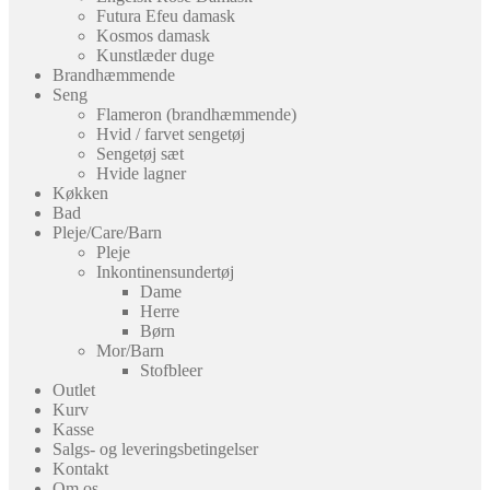
Futura Efeu damask
Kosmos damask
Kunstlæder duge
Brandhæmmende
Seng
Flameron (brandhæmmende)
Hvid / farvet sengetøj
Sengetøj sæt
Hvide lagner
Køkken
Bad
Pleje/Care/Barn
Pleje
Inkontinensundertøj
Dame
Herre
Børn
Mor/Barn
Stofbleer
Outlet
Kurv
Kasse
Salgs- og leveringsbetingelser
Kontakt
Om os