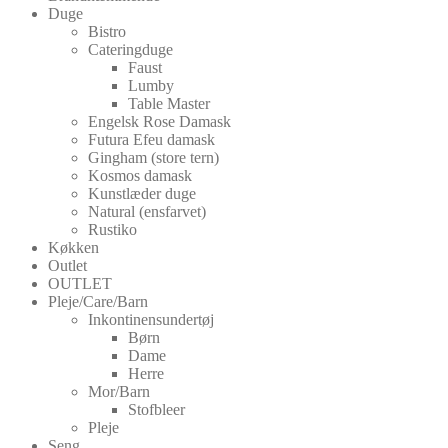
Duge
Bistro
Cateringduge
Faust
Lumby
Table Master
Engelsk Rose Damask
Futura Efeu damask
Gingham (store tern)
Kosmos damask
Kunstlæder duge
Natural (ensfarvet)
Rustiko
Køkken
Outlet
OUTLET
Pleje/Care/Barn
Inkontinensundertøj
Børn
Dame
Herre
Mor/Barn
Stofbleer
Pleje
Seng