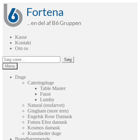
Spring
Spring
til
til
navigation
indhold
Kasse
Kontakt
Om os
Søg
Søg
efter:
Menu
Duge
Cateringduge
Table Master
Faust
Lumby
Natural (ensfarvet)
Gingham (store tern)
Engelsk Rose Damask
Futura Efeu damask
Kosmos damask
Kunstlæder duge
Brandhæmmende