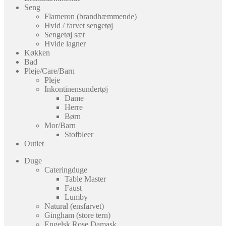
Seng
Flameron (brandhæmmende)
Hvid / farvet sengetøj
Sengetøj sæt
Hvide lagner
Køkken
Bad
Pleje/Care/Barn
Pleje
Inkontinensundertøj
Dame
Herre
Børn
Mor/Barn
Stofbleer
Outlet
Duge
Cateringduge
Table Master
Faust
Lumby
Natural (ensfarvet)
Gingham (store tern)
Engelsk Rose Damask