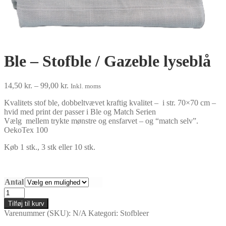
Ble – Stofble / Gazeble lyseblå
Prisinterval:
14,50
kr.
–
99,00
kr.
Inkl. moms
14,50 kr.
Kvalitets stof ble, dobbeltvævet kraftig kvalitet – i str. 70×70 cm –
til
hvid med print der passer i Ble og Match Serien
99,00 kr.
Vælg mellem trykte mønstre og ensfarvet – og “match selv”.
OekoTex 100
Køb 1 stk., 3 stk eller 10 stk.
Antal
Ble
-
Tilføj til kurv
Stofble
Varenummer (SKU):
N/A
Kategori:
Stofbleer
/