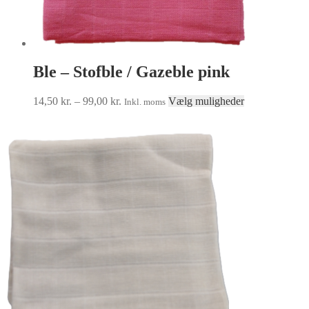
Ble – Stofble / Gazeble pink
Prisinterval:
Dette
14,50
kr.
–
99,00
kr.
Vælg muligheder
Inkl. moms
14,50 kr.
vare
til
har
99,00 kr.
flere
varianter.
Mulighederne
kan
vælges
på
varesiden