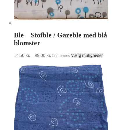
Ble – Stofble / Gazeble med blå
blomster
Prisinterval:
Dette
14,50
kr.
–
99,00
kr.
Vælg muligheder
Inkl. moms
14,50 kr.
vare
til
har
99,00 kr.
flere
varianter.
Mulighederne
kan
vælges
på
varesiden