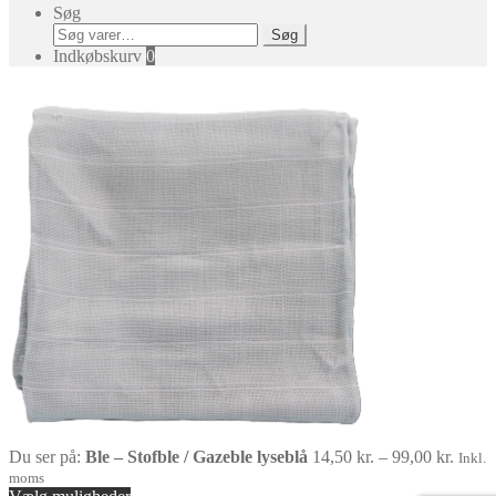
Søg
Søg
Søg
efter:
Indkøbskurv
0
Prisin
Du ser på:
Ble – Stofble / Gazeble lyseblå
14,50
kr.
–
99,00
kr.
Inkl.
14,50 
moms
til