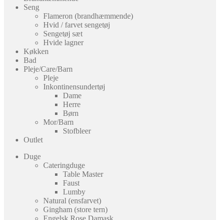
Seng
Flameron (brandhæmmende)
Hvid / farvet sengetøj
Sengetøj sæt
Hvide lagner
Køkken
Bad
Pleje/Care/Barn
Pleje
Inkontinensundertøj
Dame
Herre
Børn
Mor/Barn
Stofbleer
Outlet
Duge
Cateringduge
Table Master
Faust
Lumby
Natural (ensfarvet)
Gingham (store tern)
Engelsk Rose Damask