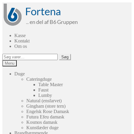
Spring
Spring
til
til
navigation
indhold
Kasse
Kontakt
Om os
Søg
Søg
efter:
Menu
Duge
Cateringduge
Table Master
Faust
Lumby
Natural (ensfarvet)
Gingham (store tern)
Engelsk Rose Damask
Futura Efeu damask
Kosmos damask
Kunstlæder duge
Brandhæmmende