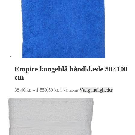
på
varesiden
Empire kongeblå håndklæde 50×100
cm
Prisinterval:
Dette
38,40
kr.
–
1.559,50
kr.
Vælg muligheder
Inkl. moms
38,40 kr.
vare
til
har
1.559,50 kr.
flere
varianter.
Muligheder
kan
vælges
på