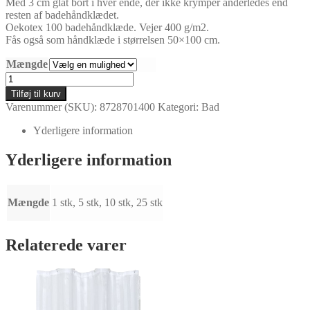
Med 3 cm glat bort i hver ende, der ikke krymper anderledes end
resten af badehåndklædet.
Oekotex 100 badehåndklæde. Vejer 400 g/m2.
Fås også som håndklæde i størrelsen 50×100 cm.
Mængde
Empire
hvidt
Tilføj til kurv
badehåndklæde
Varenummer (SKU):
8728701400
Kategori:
Bad
70x140
cm
Yderligere information
antal
Yderligere information
Mængde
1 stk, 5 stk, 10 stk, 25 stk
Relaterede varer