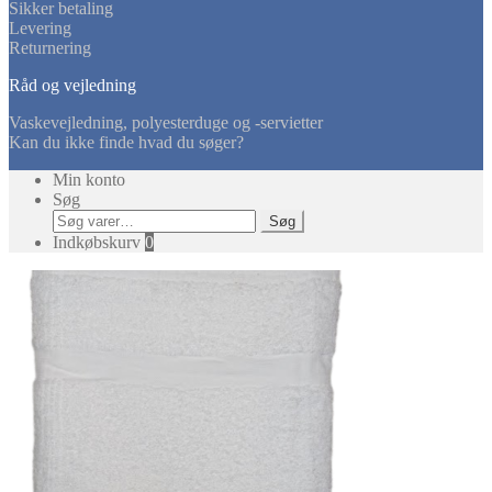
Sikker betaling
Levering
Returnering
Råd og vejledning
Vaskevejledning, polyesterduge og -servietter
Kan du ikke finde hvad du søger?
Min konto
Søg
Søg
Søg
efter:
Indkøbskurv
0