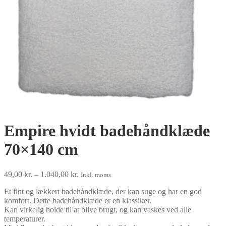
Empire hvidt badehåndklæde
70×140 cm
Prisinterval:
49,00
kr.
–
1.040,00
kr.
Inkl. moms
49,00 kr.
Et fint og lækkert badehåndklæde, der kan suge og har en god
til
komfort. Dette badehåndklæde er en klassiker.
1.040,00 kr.
Kan virkelig holde til at blive brugt, og kan vaskes ved alle
temperaturer.