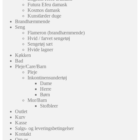
Futura Efeu damask
Kosmos damask
Kunstlæder duge
Brandhæmmende
Seng
Flameron (brandhæmmende)
Hvid / farvet sengetøj
Sengetøj sæt
Hvide lagner
Køkken
Bad
Pleje/Care/Barn
Pleje
Inkontinensundertøj
Dame
Herre
Børn
Mor/Barn
Stofbleer
Outlet
Kurv
Kasse
Salgs- og leveringsbetingelser
Kontakt
Om os