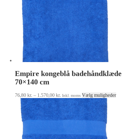
Empire kongeblå badehåndklæde
70×140 cm
Prisinterval:
Dette
76,80
kr.
–
1.570,00
kr.
Vælg muligheder
Inkl. moms
76,80 kr.
vare
til
har
1.570,00 kr.
flere
varianter.
Muligheder
kan
vælges