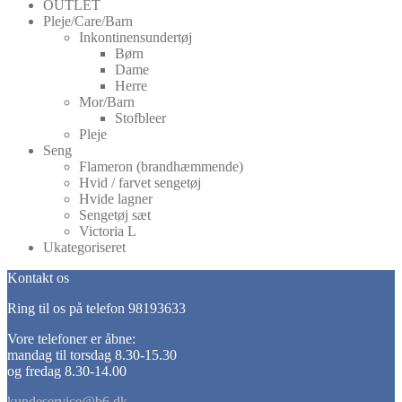
OUTLET
Pleje/Care/Barn
Inkontinensundertøj
Børn
Dame
Herre
Mor/Barn
Stofbleer
Pleje
Seng
Flameron (brandhæmmende)
Hvid / farvet sengetøj
Hvide lagner
Sengetøj sæt
Victoria L
Ukategoriseret
Kontakt os
Ring til os på telefon 98193633
Vore telefoner er åbne:
mandag til torsdag 8.30-15.30
og fredag 8.30-14.00
kundeservice@b6.dk