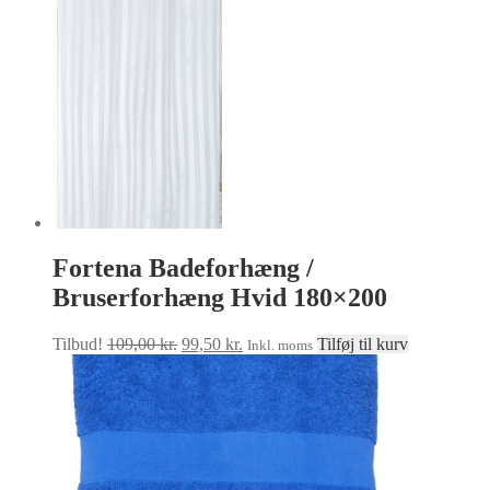
Fortena Badeforhæng /
Bruserforhæng Hvid 180×200
Den
Den
Tilbud!
109,00
kr.
99,50
kr.
Tilføj til kurv
Inkl. moms
oprindelige
aktuelle
pris
pris
var:
er:
109,00 kr..
99,50 kr..