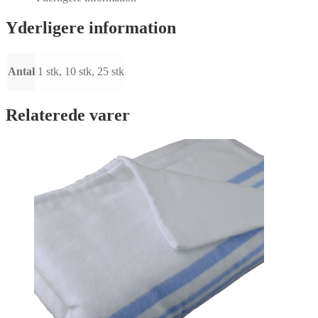
bomuld
med
Yderligere information
tryk/print,
ekstra
stor
og
Antal
1 stk, 10 stk, 25 stk
kraftig
antal
Relaterede varer