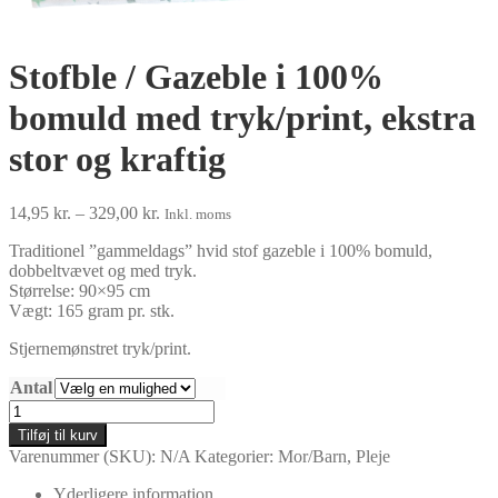
Stofble / Gazeble i 100%
bomuld med tryk/print, ekstra
stor og kraftig
Prisinterval:
14,95
kr.
–
329,00
kr.
Inkl. moms
14,95 kr.
Traditionel ”gammeldags” hvid stof gazeble i 100% bomuld,
til
dobbeltvævet og med tryk.
329,00 kr.
Størrelse: 90×95 cm
Vægt: 165 gram pr. stk.
Stjernemønstret tryk/print.
Antal
Stofble
/
Tilføj til kurv
Gazeble
Varenummer (SKU):
N/A
Kategorier:
Mor/Barn
,
Pleje
i
100%
Yderligere information