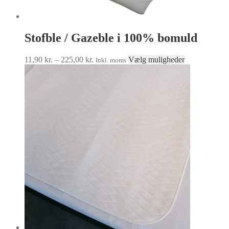
Stofble / Gazeble i 100% bomuld
Prisinterval:
Dette
11,90
kr.
–
225,00
kr.
Vælg muligheder
Inkl. moms
11,90 kr.
vare
til
har
225,00 kr.
flere
varianter.
Mulighederne
kan
vælges
på
varesiden