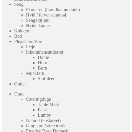
Seng
Flameron (brandhæmmende)
Hvid / farvet sengetøj
Sengetøj sæt
Hvide lagner
Køkken
Bad
Pleje/Care/Barn
Pleje
Inkontinensundertøj
Dame
Herre
Børn
Mor/Barn
Stofbleer
Outlet
Duge
Cateringduge
Table Master
Faust
Lumby
Natural (ensfarvet)
Gingham (store tern)
Engelsk Rose Damask