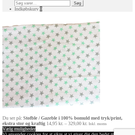
Søg
Søg
efter:
Indkøbskurv
0
Du ser på:
Stofble / Gazeble i 100% bomuld med tryk/print,
Prisinterval:
ekstra stor og kraftig
14,95
kr.
–
329,00
kr.
Inkl. moms
14,95 kr.
Vælg muligheder
til
Vi anvender cookies for at sikre at vi giver dig den bedst mulige