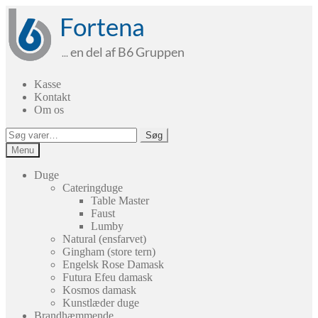
Spring
Spring
til
til
navigation
indhold
Kasse
Kontakt
Om os
Søg
Søg
efter:
Menu
Duge
Cateringduge
Table Master
Faust
Lumby
Natural (ensfarvet)
Gingham (store tern)
Engelsk Rose Damask
Futura Efeu damask
Kosmos damask
Kunstlæder duge
Brandhæmmende