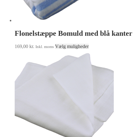
Flonelstæppe Bomuld med blå kanter
Dette
169,00
kr.
Vælg muligheder
Inkl. moms
vare
har
flere
varianter.
Mulighederne
kan
vælges
på
varesiden