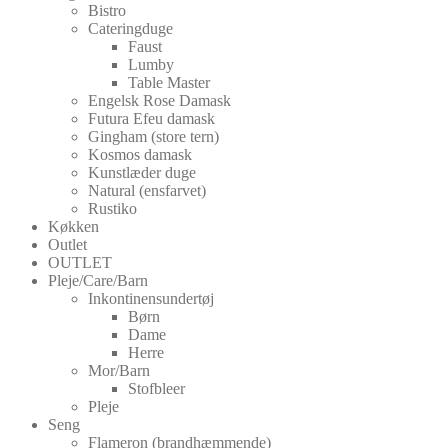
Bistro
Cateringduge
Faust
Lumby
Table Master
Engelsk Rose Damask
Futura Efeu damask
Gingham (store tern)
Kosmos damask
Kunstlæder duge
Natural (ensfarvet)
Rustiko
Køkken
Outlet
OUTLET
Pleje/Care/Barn
Inkontinensundertøj
Børn
Dame
Herre
Mor/Barn
Stofbleer
Pleje
Seng
Flameron (brandhæmmende)