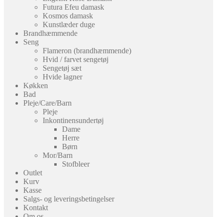
Futura Efeu damask
Kosmos damask
Kunstlæder duge
Brandhæmmende
Seng
Flameron (brandhæmmende)
Hvid / farvet sengetøj
Sengetøj sæt
Hvide lagner
Køkken
Bad
Pleje/Care/Barn
Pleje
Inkontinensundertøj
Dame
Herre
Børn
Mor/Barn
Stofbleer
Outlet
Kurv
Kasse
Salgs- og leveringsbetingelser
Kontakt
Om os