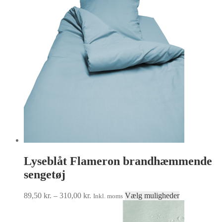
Lyseblåt Flameron brandhæmmende
sengetøj
Prisinterval:
Dette
89,50
kr.
–
310,00
kr.
Vælg muligheder
Inkl. moms
89,50 kr.
vare
til
har
310,00 kr.
flere