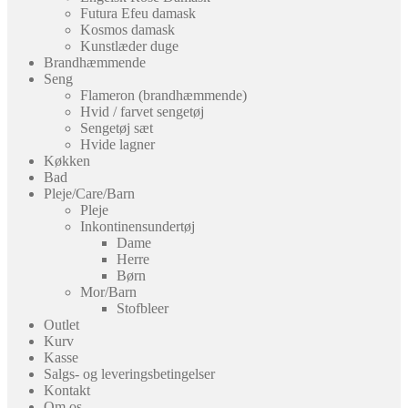
Futura Efeu damask
Kosmos damask
Kunstlæder duge
Brandhæmmende
Seng
Flameron (brandhæmmende)
Hvid / farvet sengetøj
Sengetøj sæt
Hvide lagner
Køkken
Bad
Pleje/Care/Barn
Pleje
Inkontinensundertøj
Dame
Herre
Børn
Mor/Barn
Stofbleer
Outlet
Kurv
Kasse
Salgs- og leveringsbetingelser
Kontakt
Om os