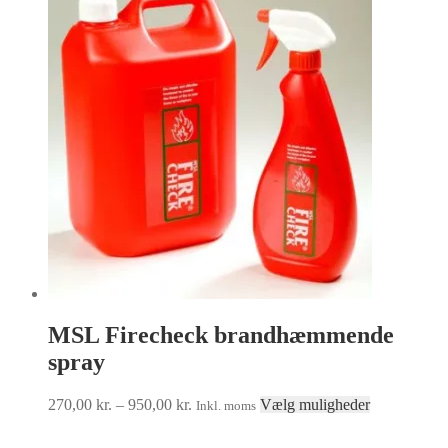
MSL Firecheck brandhæmmende
spray
Prisinterval:
Dette
270,00
kr.
–
950,00
kr.
Vælg muligheder
Inkl. moms
270,00 kr.
vare
til
har