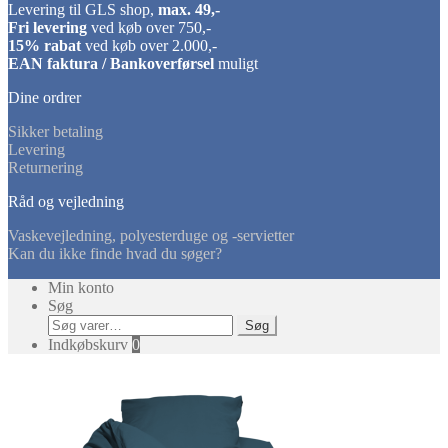
Levering til GLS shop,
max. 49,-
Fri levering
ved køb over 750,-
15% rabat
ved køb over 2.000,-
EAN faktura / Bankoverførsel
muligt
Dine ordrer
Sikker betaling
Levering
Returnering
Råd og vejledning
Vaskevejledning, polyesterduge og -servietter
Kan du ikke finde hvad du søger?
Min konto
Søg
Søg
Søg
efter:
Indkøbskurv
0