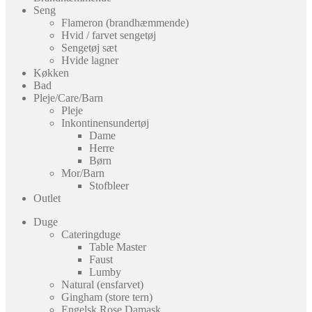
Seng
Flameron (brandhæmmende)
Hvid / farvet sengetøj
Sengetøj sæt
Hvide lagner
Køkken
Bad
Pleje/Care/Barn
Pleje
Inkontinensundertøj
Dame
Herre
Børn
Mor/Barn
Stofbleer
Outlet
Duge
Cateringduge
Table Master
Faust
Lumby
Natural (ensfarvet)
Gingham (store tern)
Engelsk Rose Damask