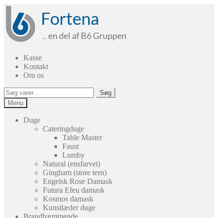
Spring
Spring
til
til
navigation
indhold
Kasse
Kontakt
Om os
Søg
Søg
efter:
Menu
Duge
Cateringduge
Table Master
Faust
Lumby
Natural (ensfarvet)
Gingham (store tern)
Engelsk Rose Damask
Futura Efeu damask
Kosmos damask
Kunstlæder duge
Brandhæmmende