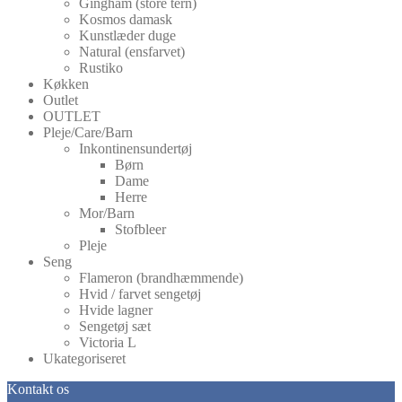
Gingham (store tern)
Kosmos damask
Kunstlæder duge
Natural (ensfarvet)
Rustiko
Køkken
Outlet
OUTLET
Pleje/Care/Barn
Inkontinensundertøj
Børn
Dame
Herre
Mor/Barn
Stofbleer
Pleje
Seng
Flameron (brandhæmmende)
Hvid / farvet sengetøj
Hvide lagner
Sengetøj sæt
Victoria L
Ukategoriseret
Kontakt os