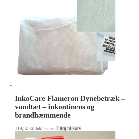
varianter.
Mulighedern
kan
vælges
på
varesiden
InkoCare Flameron Dynebetræk –
vandtæt – inkontinens og
brandhæmmende
119,50
kr.
Tilføj til kurv
Inkl. moms