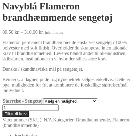
Navyblå Flameron
brandhæmmende sengetøj
Prisinterval:
89,50
kr.
–
310,00
kr.
Inkl. moms
89,50 kr.
Flameron permanent brandhæmmende ensfarvet sengetøj i 100%
til
polyester med soft finish. Overholder de skrappeste internationale
310,00 kr.
krav til brandhæmmethed. Leveres blandt andet til olieindustrien,
skibsfarten, institutioner m.v. hvor der stilles store krav.
Danske / skandinaviske mål på sengetøjet.
Bemærk, at lagner, pude- og dynebetræk sælges enkeltvis. Dette er
pga. muligheden for frit at kombinere de forskellige størrelser/mål
individuelt.
Størrelse - Sengetøj
Navyblå
Flameron
Tilføj til kurv
brandhæmmende
Varenummer (SKU):
N/A
Kategorier:
Brandhæmmende
,
Flameron
sengetøj
(brandhæmmende)
antal
Beskrivelse