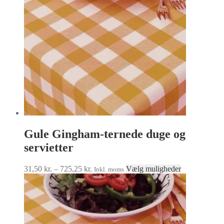
kan
vælges
på
varesiden
Gule Gingham-ternede duge og
servietter
Prisinterval:
Dette
31,50
kr.
–
725,25
kr.
Vælg muligheder
Inkl. moms
31,50 kr.
vare
til
har
725,25 kr.
flere
varianter.
Mulighedern
kan