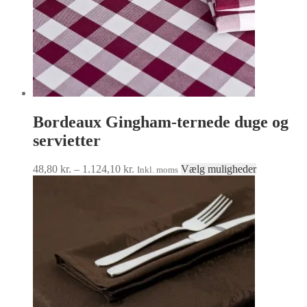
Bordeaux Gingham-ternede duge og
servietter
Prisinterval:
Dette
48,80
kr.
–
1.124,10
kr.
Vælg muligheder
Inkl. moms
48,80 kr.
vare
til
har
1.124,10 kr.
flere
varianter.
Muligheder
kan
vælges
på
varesiden