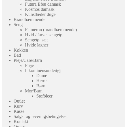
Futura Efeu damask
Kosmos damask
Kunstlæder duge
Brandhæmmende
Seng
Flameron (brandhæmmende)
Hvid / farvet sengetøj
Sengetøj sæt
Hvide lagner
Køkken
Bad
Pleje/Care/Barn
Pleje
Inkontinensundertøj
Dame
Herre
Børn
Mor/Barn
Stofbleer
Outlet
Kurv
Kasse
Salgs- og leveringsbetingelser
Kontakt
Om os