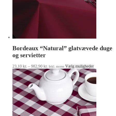
Bordeaux “Natural” glatvævede duge
og servietter
Prisinterval:
Dette
23,10
kr.
–
982,90
kr.
Vælg muligheder
Inkl. moms
23,10 kr.
vare
til
har
982,90 kr.
flere
varianter.
Mulighedern
kan
vælges
på
varesiden