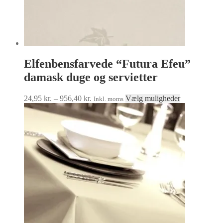
Elfenbensfarvede “Futura Efeu”
damask duge og servietter
Prisinterval:
Dette
24,95
kr.
–
956,40
kr.
Vælg muligheder
Inkl. moms
24,95 kr.
vare
til
har
956,40 kr.
flere
varianter.
Mulighedern
kan
vælges
på
varesiden