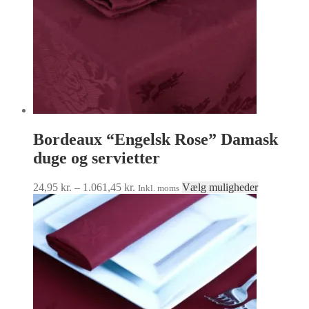
Bordeaux “Engelsk Rose” Damask
duge og servietter
Prisinterval:
Dette
24,95
kr.
–
1.061,45
kr.
Vælg muligheder
Inkl. moms
24,95 kr.
vare
til
har
1.061,45 kr.
flere
varianter.
Muligheder
kan
vælges
på
varesiden