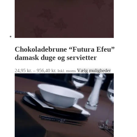
Chokoladebrune “Futura Efeu”
damask duge og servietter
Prisinterval:
Dette
24,95
kr.
–
956,40
kr.
Vælg muligheder
Inkl. moms
24,95 kr.
vare
til
har
956,40 kr.
flere
varianter.
Mulighedern
kan
vælges
på
varesiden