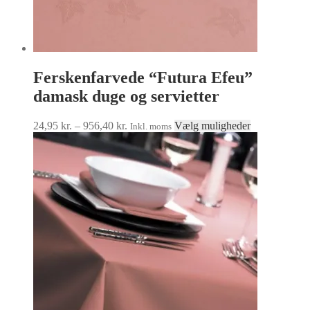
Ferskenfarvede “Futura Efeu”
damask duge og servietter
Prisinterval:
Dette
24,95
kr.
–
956,40
kr.
Vælg muligheder
Inkl. moms
24,95 kr.
vare
til
har
956,40 kr.
flere
varianter.
Mulighedern
kan
vælges
på
varesiden