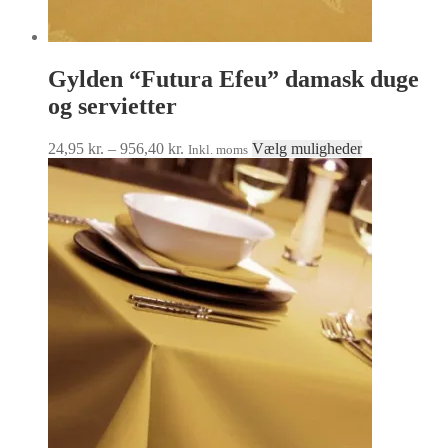
Gylden “Futura Efeu” damask duge
og servietter
Prisinterval:
Dette
24,95
kr.
–
956,40
kr.
Vælg muligheder
Inkl. moms
24,95 kr.
vare
til
har
956,40 kr.
flere
varianter.
Mulighedern
kan
vælges
på
varesiden