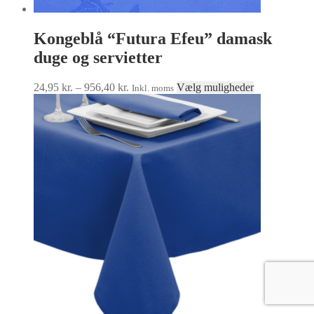
Kongeblå “Futura Efeu” damask
duge og servietter
Prisinterval:
Dette
24,95
kr.
–
956,40
kr.
Vælg muligheder
Inkl. moms
24,95 kr.
vare
til
har
956,40 kr.
flere
varianter.
Mulighedern
kan
vælges
på
varesiden