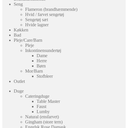
Seng
Flameron (brandhæmmende)
Hvid / farvet sengetøj
Sengetøj sæt
Hvide lagner
Køkken
Bad
Pleje/Care/Barn
Pleje
Inkontinensundertøj
Dame
Herre
Børn
Mor/Barn
Stofbleer
Outlet
Duge
Cateringduge
Table Master
Faust
Lumby
Natural (ensfarvet)
Gingham (store tern)
Engelsk Rose Damask