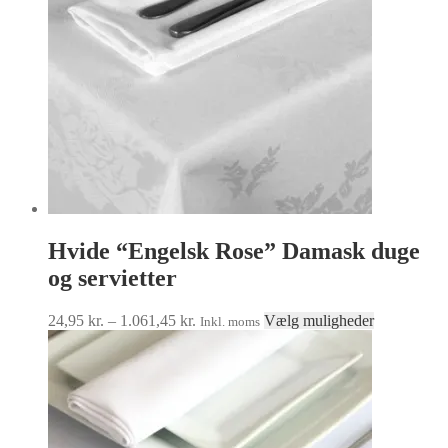
Hvide “Engelsk Rose” Damask duge
og servietter
Prisinterval:
Dette
24,95
kr.
–
1.061,45
kr.
Vælg muligheder
Inkl. moms
24,95 kr.
vare
til
har
1.061,45 kr.
flere
varianter.
Muligheder
kan
vælges