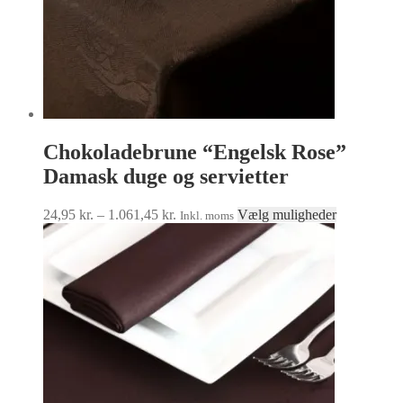
Chokoladebrune “Engelsk Rose”
Damask duge og servietter
Prisinterval:
Dette
24,95
kr.
–
1.061,45
kr.
Vælg muligheder
Inkl. moms
24,95 kr.
vare
til
har
1.061,45 kr.
flere
varianter.
Muligheder
kan
vælges
på
varesiden