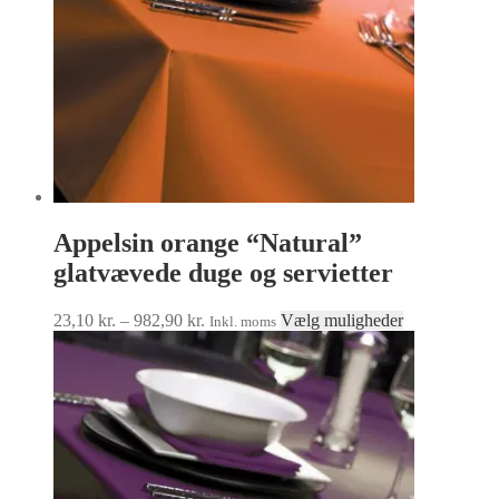
Appelsin orange “Natural”
glatvævede duge og servietter
Prisinterval:
Dette
23,10
kr.
–
982,90
kr.
Vælg muligheder
Inkl. moms
23,10 kr.
vare
til
har
982,90 kr.
flere
varianter.
Mulighedern
kan
vælges
på