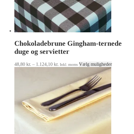
Chokoladebrune Gingham-ternede
duge og servietter
Prisinterval:
Dette
48,80
kr.
–
1.124,10
kr.
Vælg muligheder
Inkl. moms
48,80 kr.
vare
til
har
1.124,10 kr.
flere
varianter.
Muligheder
kan
vælges
på
varesiden