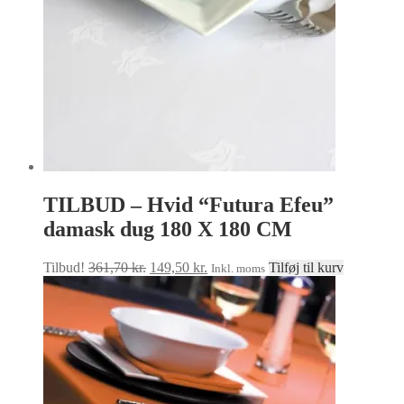
varesiden
TILBUD – Hvid “Futura Efeu”
damask dug 180 X 180 CM
Den
Den
Tilbud!
361,70
kr.
149,50
kr.
Tilføj til kurv
Inkl. moms
oprindelige
aktuelle
pris
pris
var:
er:
361,70 kr..
149,50 kr..