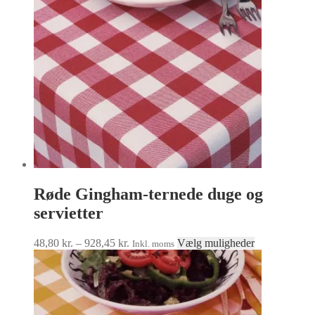
Røde Gingham-ternede duge og
servietter
Prisinterval:
Dette
48,80
kr.
–
928,45
kr.
Vælg muligheder
Inkl. moms
48,80 kr.
vare
til
har
928,45 kr.
flere
varianter.
Mulighedern