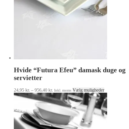
på
varesiden
Hvide “Futura Efeu” damask duge og
servietter
Prisinterval:
Dette
24,95
kr.
–
956,40
kr.
Vælg muligheder
Inkl. moms
24,95 kr.
vare
til
har
956,40 kr.
flere
varianter.
Mulighedern
kan
vælges