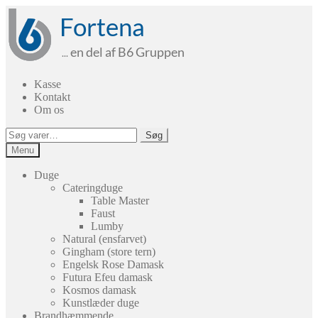
Spring
Spring
til
til
navigation
indhold
Kasse
Kontakt
Om os
Søg
Søg
efter:
Menu
Duge
Cateringduge
Table Master
Faust
Lumby
Natural (ensfarvet)
Gingham (store tern)
Engelsk Rose Damask
Futura Efeu damask
Kosmos damask
Kunstlæder duge
Brandhæmmende