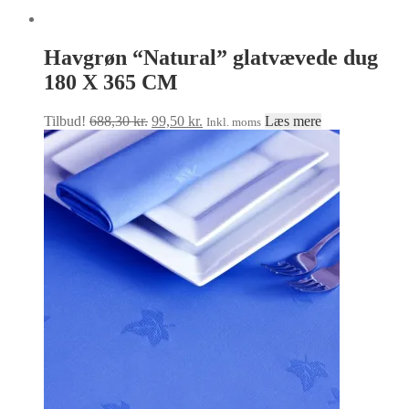
Havgrøn “Natural” glatvævede dug
180 X 365 CM
Den
Den
Tilbud!
688,30
kr.
99,50
kr.
Læs mere
Inkl. moms
oprindelige
aktuelle
pris
pris
var:
er:
688,30 kr..
99,50 kr..