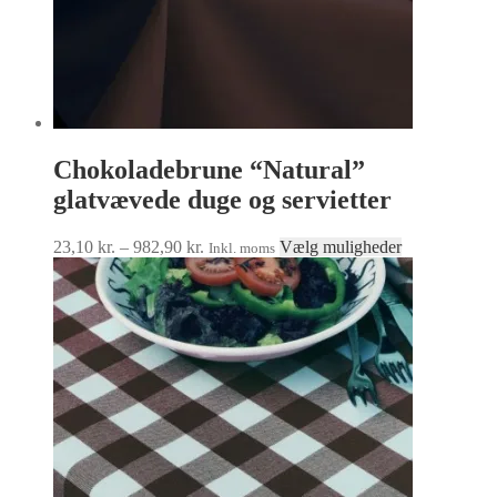
Chokoladebrune “Natural”
glatvævede duge og servietter
Prisinterval:
Dette
23,10
kr.
–
982,90
kr.
Vælg muligheder
Inkl. moms
23,10 kr.
vare
til
har
982,90 kr.
flere
varianter.
Mulighedern
kan
vælges
på
varesiden