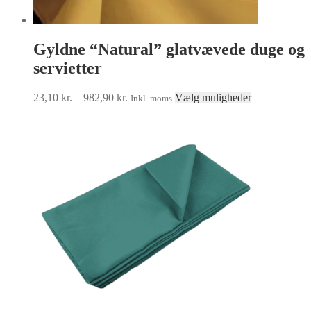
Gyldne “Natural” glatvævede duge og
servietter
Prisinterval:
Dette
23,10
kr.
–
982,90
kr.
Vælg muligheder
Inkl. moms
23,10 kr.
vare
til
har
982,90 kr.
flere
varianter.
Mulighedern
kan
vælges
på
varesiden