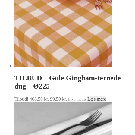
vælges
på
varesiden
TILBUD – Gule Gingham-ternede
dug – Ø225
Den
Den
Tilbud!
468,50
kr.
99,50
kr.
Læs mere
Inkl. moms
oprindelige
aktuelle
pris
pris
var:
er:
468,50 kr..
99,50 kr..