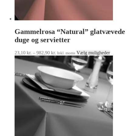
Gammelrosa “Natural” glatvævede
duge og servietter
Prisinterval:
Dette
23,10
kr.
–
982,90
kr.
Vælg muligheder
Inkl. moms
23,10 kr.
vare
til
har
982,90 kr.
flere
varianter.
Mulighedern
kan
vælges
på
varesiden