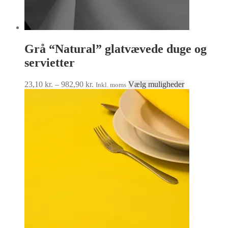
Grå “Natural” glatvævede duge og
servietter
Prisinterval:
Dette
23,10
kr.
–
982,90
kr.
Vælg muligheder
Inkl. moms
23,10 kr.
vare
til
har
982,90 kr.
flere
varianter.
Mulighedern
kan
vælges
på
varesiden