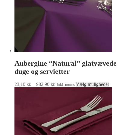
varesiden
Aubergine “Natural” glatvævede
duge og servietter
Prisinterval:
Dette
23,10
kr.
–
982,90
kr.
Vælg muligheder
Inkl. moms
23,10 kr.
vare
til
har
982,90 kr.
flere
varianter.
Mulighedern
kan
vælges
på
varesiden