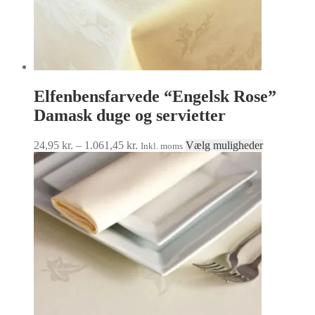
Elfenbensfarvede “Engelsk Rose”
Damask duge og servietter
Prisinterval:
Dette
24,95
kr.
–
1.061,45
kr.
Vælg muligheder
Inkl. moms
24,95 kr.
vare
til
har
1.061,45 kr.
flere
varianter.
Muligheder
kan
vælges
på
varesiden