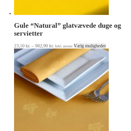
Gule “Natural” glatvævede duge og
servietter
Prisinterval:
Dette
23,10
kr.
–
982,90
kr.
Vælg muligheder
Inkl. moms
23,10 kr.
vare
til
har
982,90 kr.
flere
varianter.
Mulighedern
kan
vælges
på
varesiden