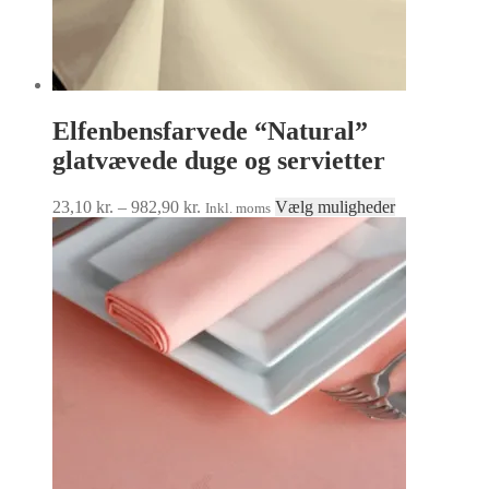
Elfenbensfarvede “Natural”
glatvævede duge og servietter
Prisinterval:
Dette
23,10
kr.
–
982,90
kr.
Vælg muligheder
Inkl. moms
23,10 kr.
vare
til
har
982,90 kr.
flere
varianter.
Mulighedern
kan
vælges
på
varesiden