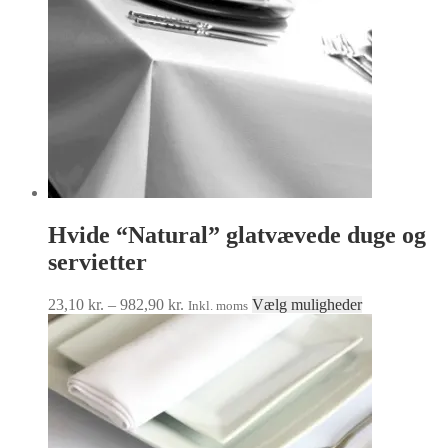
på
varesiden
Hvide “Natural” glatvævede duge og
servietter
Prisinterval:
Dette
23,10
kr.
–
982,90
kr.
Vælg muligheder
Inkl. moms
23,10 kr.
vare
til
har
982,90 kr.
flere
varianter.
Mulighedern
kan
vælges
på