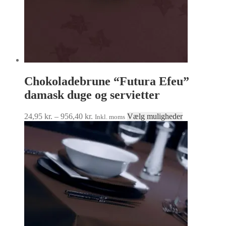
Chokoladebrune “Futura Efeu”
damask duge og servietter
Prisinterval:
Dette
24,95
kr.
–
956,40
kr.
Vælg muligheder
Inkl. moms
24,95 kr.
vare
til
har
956,40 kr.
flere
varianter.
Mulighedern
kan
vælges
på
varesiden