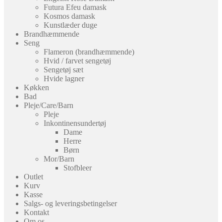
Futura Efeu damask
Kosmos damask
Kunstlæder duge
Brandhæmmende
Seng
Flameron (brandhæmmende)
Hvid / farvet sengetøj
Sengetøj sæt
Hvide lagner
Køkken
Bad
Pleje/Care/Barn
Pleje
Inkontinensundertøj
Dame
Herre
Børn
Mor/Barn
Stofbleer
Outlet
Kurv
Kasse
Salgs- og leveringsbetingelser
Kontakt
Om os