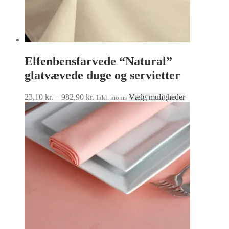
Elfenbensfarvede “Natural”
glatvævede duge og servietter
Prisinterval:
Dette
23,10
kr.
–
982,90
kr.
Vælg muligheder
Inkl. moms
23,10 kr.
vare
til
har
982,90 kr.
flere
varianter.
Mulighedern
kan
vælges
på
varesiden