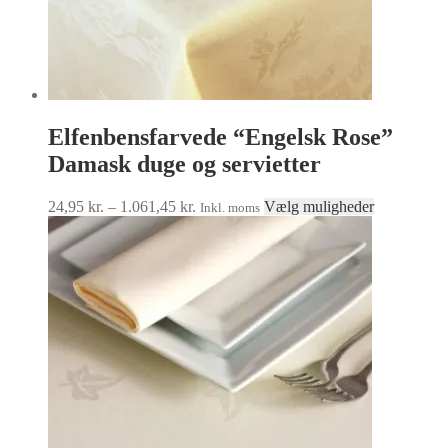
Elfenbensfarvede “Engelsk Rose”
Damask duge og servietter
Prisinterval:
Dette
24,95
kr.
–
1.061,45
kr.
Vælg muligheder
Inkl. moms
24,95 kr.
vare
til
har
1.061,45 kr.
flere
varianter.
Muligheder
kan
vælges
på
varesiden