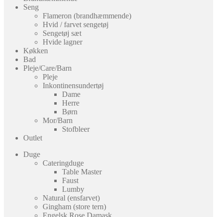
Seng
Flameron (brandhæmmende)
Hvid / farvet sengetøj
Sengetøj sæt
Hvide lagner
Køkken
Bad
Pleje/Care/Barn
Pleje
Inkontinensundertøj
Dame
Herre
Børn
Mor/Barn
Stofbleer
Outlet
Duge
Cateringduge
Table Master
Faust
Lumby
Natural (ensfarvet)
Gingham (store tern)
Engelsk Rose Damask