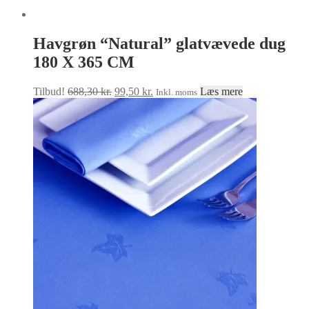
Havgrøn “Natural” glatvævede dug
180 X 365 CM
Den
Den
Tilbud!
688,30
kr.
99,50
kr.
Læs mere
Inkl. moms
oprindelige
aktuelle
pris
pris
var:
er:
688,30 kr..
99,50 kr..