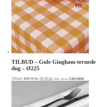
vælges
på
varesiden
TILBUD – Gule Gingham-ternede
dug – Ø225
Den
Den
Tilbud!
468,50
kr.
99,50
kr.
Læs mere
Inkl. moms
oprindelige
aktuelle
pris
pris
var:
er:
468,50 kr..
99,50 kr..