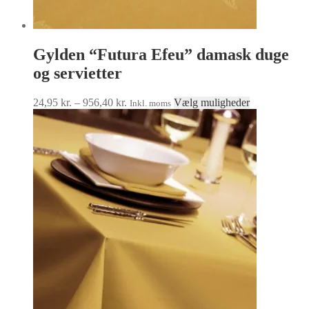
Gylden “Futura Efeu” damask duge
og servietter
Prisinterval:
Dette
24,95
kr.
–
956,40
kr.
Vælg muligheder
Inkl. moms
24,95 kr.
vare
til
har
956,40 kr.
flere
varianter.
Mulighedern
kan
vælges
på
varesiden