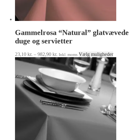
Gammelrosa “Natural” glatvævede
duge og servietter
Prisinterval:
Dette
23,10
kr.
–
982,90
kr.
Vælg muligheder
Inkl. moms
23,10 kr.
vare
til
har
982,90 kr.
flere
varianter.
Mulighedern
kan
vælges
på
varesiden