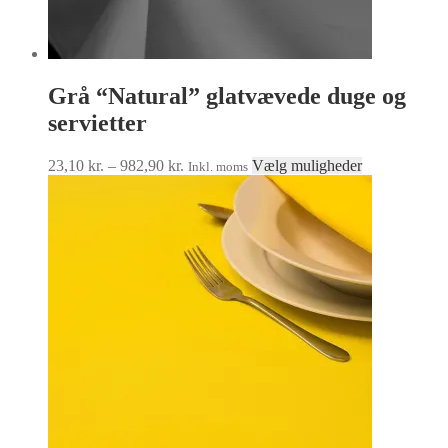
Grå “Natural” glatvævede duge og
servietter
Prisinterval:
Dette
23,10
kr.
–
982,90
kr.
Vælg muligheder
Inkl. moms
23,10 kr.
vare
til
har
982,90 kr.
flere
varianter.
Mulighedern
kan
vælges
på
varesiden