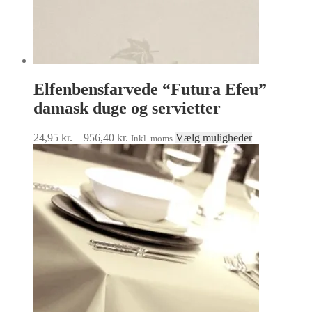
Elfenbensfarvede “Futura Efeu”
damask duge og servietter
Prisinterval:
Dette
24,95
kr.
–
956,40
kr.
Vælg muligheder
Inkl. moms
24,95 kr.
vare
til
har
956,40 kr.
flere
varianter.
Mulighedern
kan
vælges
på
varesiden