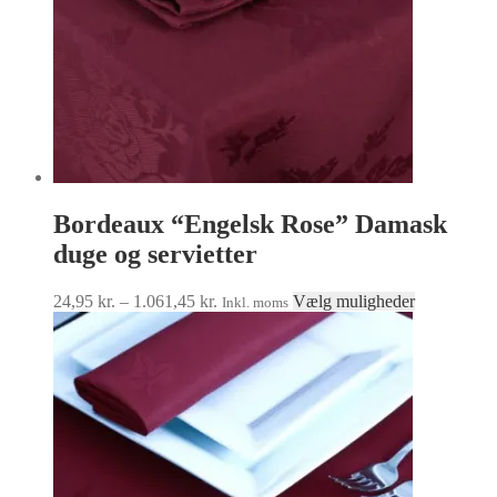
Bordeaux “Engelsk Rose” Damask
duge og servietter
Prisinterval:
Dette
24,95
kr.
–
1.061,45
kr.
Vælg muligheder
Inkl. moms
24,95 kr.
vare
til
har
1.061,45 kr.
flere
varianter.
Muligheder
kan
vælges
på
varesiden