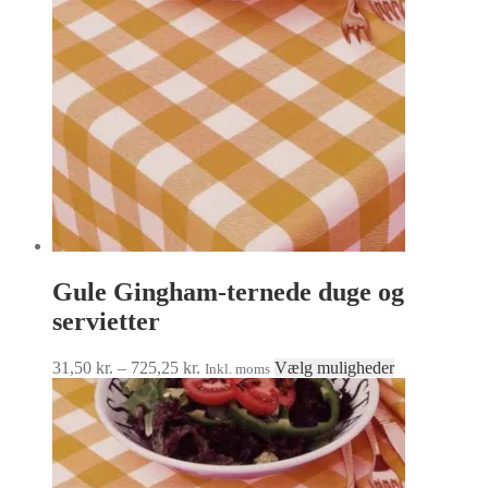
kan
vælges
på
varesiden
Gule Gingham-ternede duge og
servietter
Prisinterval:
Dette
31,50
kr.
–
725,25
kr.
Vælg muligheder
Inkl. moms
31,50 kr.
vare
til
har
725,25 kr.
flere
varianter.
Mulighedern
kan