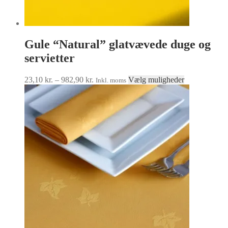
Gule “Natural” glatvævede duge og
servietter
Prisinterval:
Dette
23,10
kr.
–
982,90
kr.
Vælg muligheder
Inkl. moms
23,10 kr.
vare
til
har
982,90 kr.
flere
varianter.
Mulighedern
kan
vælges
på
varesiden