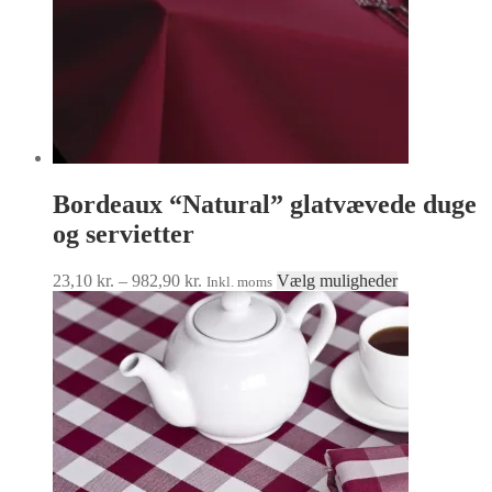
Bordeaux “Natural” glatvævede duge
og servietter
Prisinterval:
Dette
23,10
kr.
–
982,90
kr.
Vælg muligheder
Inkl. moms
23,10 kr.
vare
til
har
982,90 kr.
flere
varianter.
Mulighedern
kan
vælges
på
varesiden