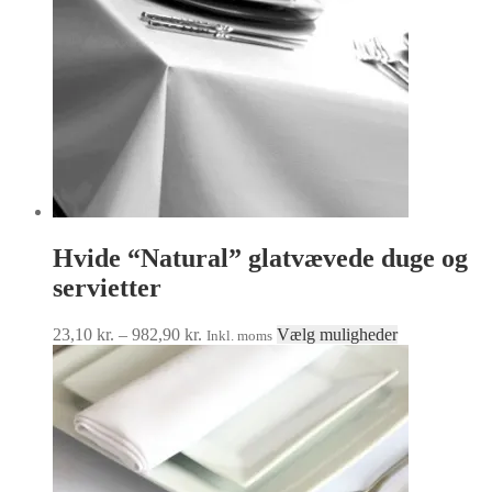
på
varesiden
Hvide “Natural” glatvævede duge og
servietter
Prisinterval:
Dette
23,10
kr.
–
982,90
kr.
Vælg muligheder
Inkl. moms
23,10 kr.
vare
til
har
982,90 kr.
flere
varianter.
Mulighedern
kan
vælges
på