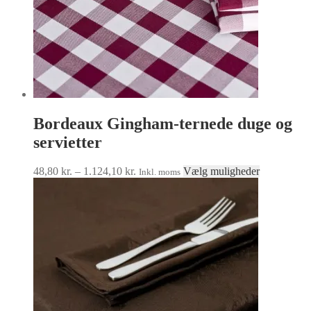
Bordeaux Gingham-ternede duge og
servietter
Prisinterval:
Dette
48,80
kr.
–
1.124,10
kr.
Vælg muligheder
Inkl. moms
48,80 kr.
vare
til
har
1.124,10 kr.
flere
varianter.
Muligheder
kan
vælges
på
varesiden