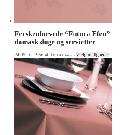
Ferskenfarvede “Futura Efeu”
damask duge og servietter
Prisinterval:
Dette
24,95
kr.
–
956,40
kr.
Vælg muligheder
Inkl. moms
24,95 kr.
vare
til
har
956,40 kr.
flere
varianter.
Mulighedern
kan
vælges
på
varesiden