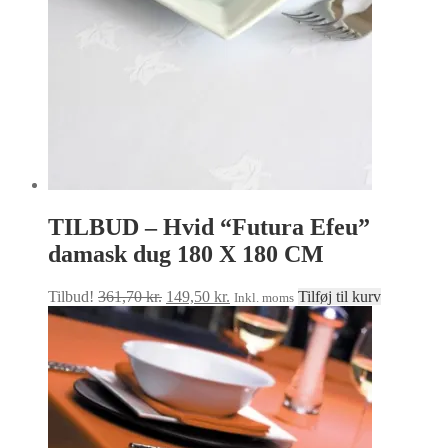
varesiden
TILBUD – Hvid “Futura Efeu”
damask dug 180 X 180 CM
Den
Den
Tilbud!
361,70
kr.
149,50
kr.
Tilføj til kurv
Inkl. moms
oprindelige
aktuelle
pris
pris
var:
er:
361,70 kr..
149,50 kr..