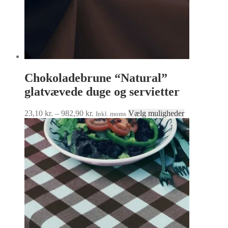
Chokoladebrune “Natural”
glatvævede duge og servietter
Prisinterval:
Dette
23,10
kr.
–
982,90
kr.
Vælg muligheder
Inkl. moms
23,10 kr.
vare
til
har
982,90 kr.
flere
varianter.
Mulighedern
kan
vælges
på
varesiden