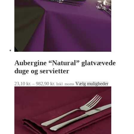
varesiden
Aubergine “Natural” glatvævede
duge og servietter
Prisinterval:
Dette
23,10
kr.
–
982,90
kr.
Vælg muligheder
Inkl. moms
23,10 kr.
vare
til
har
982,90 kr.
flere
varianter.
Mulighedern
kan
vælges
på
varesiden