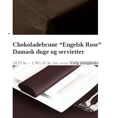
Chokoladebrune “Engelsk Rose”
Damask duge og servietter
Prisinterval:
Dette
24,95
kr.
–
1.061,45
kr.
Vælg muligheder
Inkl. moms
24,95 kr.
vare
til
har
1.061,45 kr.
flere
varianter.
Muligheder
kan
vælges
på
varesiden