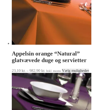
Appelsin orange “Natural”
glatvævede duge og servietter
Prisinterval:
Dette
23,10
kr.
–
982,90
kr.
Vælg muligheder
Inkl. moms
23,10 kr.
vare
til
har
982,90 kr.
flere
varianter.
Mulighedern
kan
vælges
på