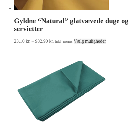
Gyldne “Natural” glatvævede duge og
servietter
Prisinterval:
Dette
23,10
kr.
–
982,90
kr.
Vælg muligheder
Inkl. moms
23,10 kr.
vare
til
har
982,90 kr.
flere
varianter.
Mulighedern
kan
vælges
på
varesiden