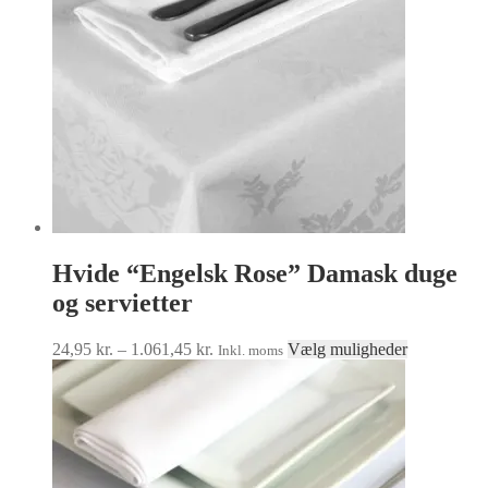
Hvide “Engelsk Rose” Damask duge
og servietter
Prisinterval:
Dette
24,95
kr.
–
1.061,45
kr.
Vælg muligheder
Inkl. moms
24,95 kr.
vare
til
har
1.061,45 kr.
flere
varianter.
Muligheder
kan
vælges