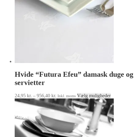
på
varesiden
Hvide “Futura Efeu” damask duge og
servietter
Prisinterval:
Dette
24,95
kr.
–
956,40
kr.
Vælg muligheder
Inkl. moms
24,95 kr.
vare
til
har
956,40 kr.
flere
varianter.
Mulighedern
kan
vælges