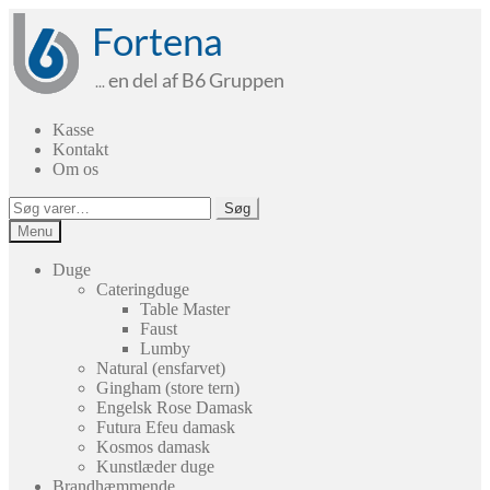
Spring
Spring
til
til
navigation
indhold
Kasse
Kontakt
Om os
Søg
Søg
efter:
Menu
Duge
Cateringduge
Table Master
Faust
Lumby
Natural (ensfarvet)
Gingham (store tern)
Engelsk Rose Damask
Futura Efeu damask
Kosmos damask
Kunstlæder duge
Brandhæmmende