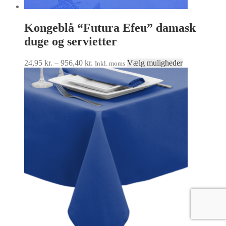
Kongeblå “Futura Efeu” damask
duge og servietter
Prisinterval:
Dette
24,95
kr.
–
956,40
kr.
Vælg muligheder
Inkl. moms
24,95 kr.
vare
til
har
956,40 kr.
flere
varianter.
Mulighedern
kan
vælges
på
varesiden