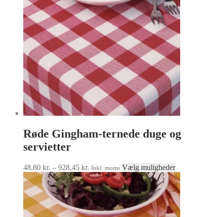
Røde Gingham-ternede duge og
servietter
Prisinterval:
Dette
48,80
kr.
–
928,45
kr.
Vælg muligheder
Inkl. moms
48,80 kr.
vare
til
har
928,45 kr.
flere
varianter.
Mulighedern