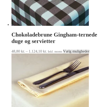
Chokoladebrune Gingham-ternede
duge og servietter
Prisinterval:
Dette
48,80
kr.
–
1.124,10
kr.
Vælg muligheder
Inkl. moms
48,80 kr.
vare
til
har
1.124,10 kr.
flere
varianter.
Muligheder
kan
vælges
på
varesiden