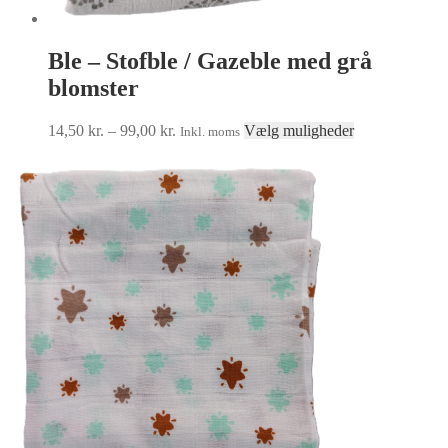
Ble – Stofble / Gazeble med grå
blomster
Prisinterval:
Dette
14,50
kr.
–
99,00
kr.
Vælg muligheder
Inkl. moms
14,50 kr.
vare
til
har
99,00 kr.
flere
varianter.
Mulighederne
kan
vælges
på
varesiden