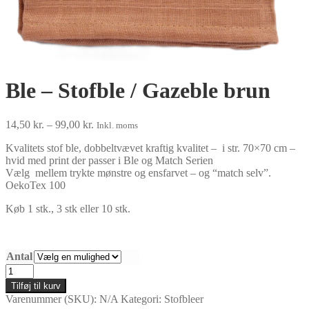
Ble – Stofble / Gazeble brun
Prisinterval:
14,50
kr.
–
99,00
kr.
Inkl. moms
14,50 kr.
Kvalitets stof ble, dobbeltvævet kraftig kvalitet – i str. 70×70 cm –
til
hvid med print der passer i Ble og Match Serien
99,00 kr.
Vælg mellem trykte mønstre og ensfarvet – og “match selv”.
OekoTex 100
Køb 1 stk., 3 stk eller 10 stk.
Antal
Ble
-
Tilføj til kurv
Stofble
Varenummer (SKU):
N/A
Kategori:
Stofbleer
/