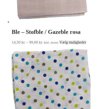
Ble – Stofble / Gazeble rosa
Prisinterval:
Dette
14,50
kr.
–
99,00
kr.
Vælg muligheder
Inkl. moms
14,50 kr.
vare
til
har
99,00 kr.
flere
varianter.
Mulighederne
kan
vælges
på
varesiden