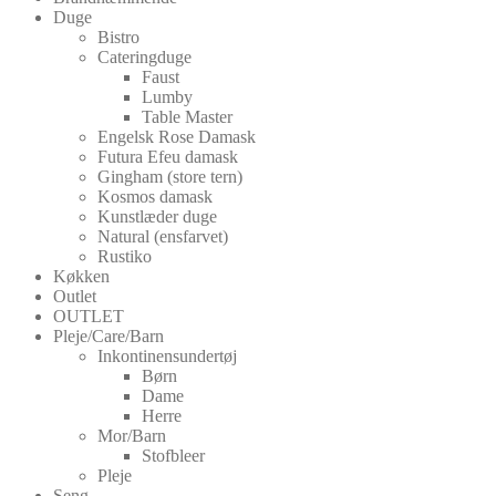
Duge
Bistro
Cateringduge
Faust
Lumby
Table Master
Engelsk Rose Damask
Futura Efeu damask
Gingham (store tern)
Kosmos damask
Kunstlæder duge
Natural (ensfarvet)
Rustiko
Køkken
Outlet
OUTLET
Pleje/Care/Barn
Inkontinensundertøj
Børn
Dame
Herre
Mor/Barn
Stofbleer
Pleje
Seng