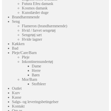
Futura Efeu damask
Kosmos damask
Kunstlæder duge
Brandhæmmende
Seng
Flameron (brandhæmmende)
Hvid / farvet sengetøj
Sengetøj sæt
Hvide lagner
Køkken
Bad
Pleje/Care/Barn
Pleje
Inkontinensundertøj
Dame
Herre
Børn
Mor/Barn
Stofbleer
Outlet
Kurv
Kasse
Salgs- og leveringsbetingelser
Kontakt
Om os