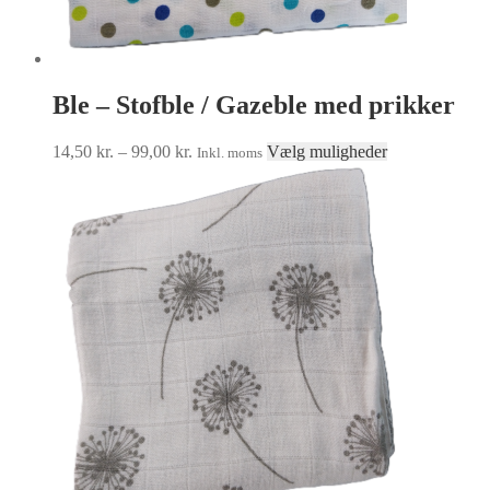
Ble – Stofble / Gazeble med prikker
Prisinterval:
Dette
14,50
kr.
–
99,00
kr.
Vælg muligheder
Inkl. moms
14,50 kr.
vare
til
har
99,00 kr.
flere
varianter.
Mulighederne
kan
vælges
på
varesiden