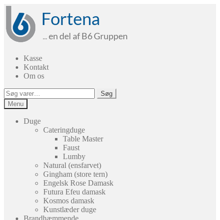
Spring
Spring
til
til
navigation
indhold
Kasse
Kontakt
Om os
Søg
Søg
efter:
Menu
Duge
Cateringduge
Table Master
Faust
Lumby
Natural (ensfarvet)
Gingham (store tern)
Engelsk Rose Damask
Futura Efeu damask
Kosmos damask
Kunstlæder duge
Brandhæmmende