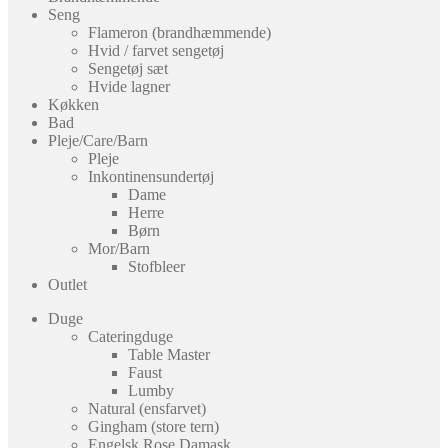
Seng
Flameron (brandhæmmende)
Hvid / farvet sengetøj
Sengetøj sæt
Hvide lagner
Køkken
Bad
Pleje/Care/Barn
Pleje
Inkontinensundertøj
Dame
Herre
Børn
Mor/Barn
Stofbleer
Outlet
Duge
Cateringduge
Table Master
Faust
Lumby
Natural (ensfarvet)
Gingham (store tern)
Engelsk Rose Damask