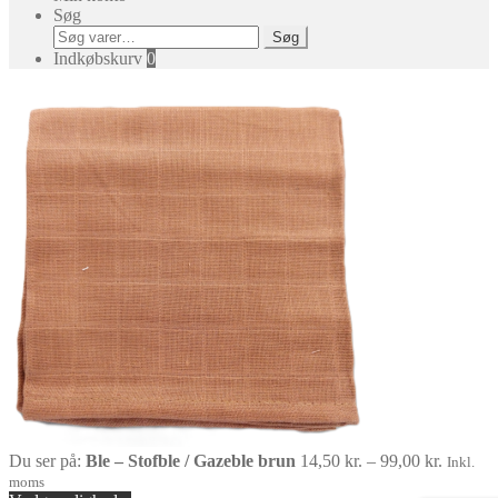
Søg
Søg
Søg
efter:
Indkøbskurv
0
Prisinte
Du ser på:
Ble – Stofble / Gazeble brun
14,50
kr.
–
99,00
kr.
Inkl.
14,50 kr
moms