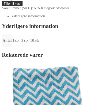
-
Tilføj til kurv
Stofble
Varenummer (SKU):
N/A
Kategori:
Stofbleer
/
Gazeble
Yderligere information
hvid
med
Yderligere information
blomster
antal
Antal
1 stk, 3 stk, 10 stk
Relaterede varer