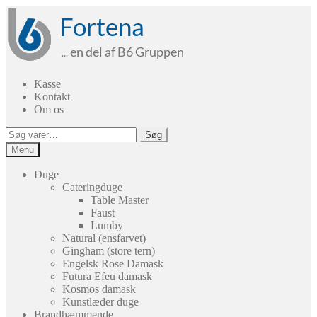
Spring
Spring
til
til
navigation
indhold
Kasse
Kontakt
Om os
Søg
Søg
efter:
Menu
Duge
Cateringduge
Table Master
Faust
Lumby
Natural (ensfarvet)
Gingham (store tern)
Engelsk Rose Damask
Futura Efeu damask
Kosmos damask
Kunstlæder duge
Brandhæmmende