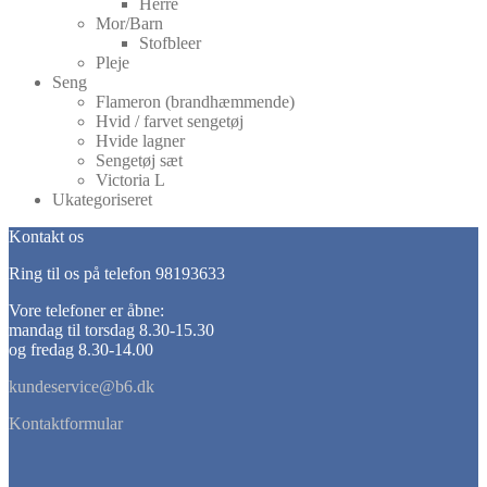
Herre
Mor/Barn
Stofbleer
Pleje
Seng
Flameron (brandhæmmende)
Hvid / farvet sengetøj
Hvide lagner
Sengetøj sæt
Victoria L
Ukategoriseret
Kontakt os
Ring til os på telefon 98193633
Vore telefoner er åbne:
mandag til torsdag 8.30-15.30
og fredag 8.30-14.00
kundeservice@b6.dk
Kontaktformular