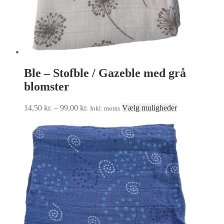
Ble – Stofble / Gazeble med grå
blomster
Prisinterval:
Dette
14,50
kr.
–
99,00
kr.
Vælg muligheder
Inkl. moms
14,50 kr.
vare
til
har
99,00 kr.
flere
varianter.
Mulighederne
kan
vælges
på
varesiden