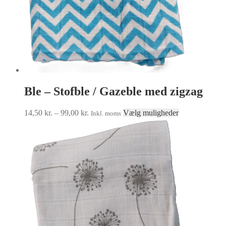
Ble – Stofble / Gazeble med zigzag
Prisinterval:
Dette
14,50
kr.
–
99,00
kr.
Vælg muligheder
Inkl. moms
14,50 kr.
vare
til
har
99,00 kr.
flere
varianter.
Mulighederne
kan
vælges
på
varesiden