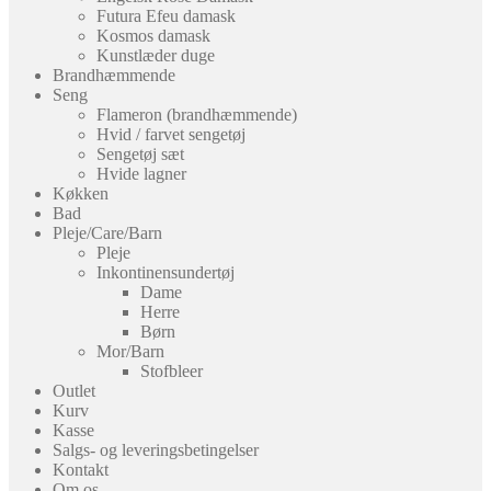
Futura Efeu damask
Kosmos damask
Kunstlæder duge
Brandhæmmende
Seng
Flameron (brandhæmmende)
Hvid / farvet sengetøj
Sengetøj sæt
Hvide lagner
Køkken
Bad
Pleje/Care/Barn
Pleje
Inkontinensundertøj
Dame
Herre
Børn
Mor/Barn
Stofbleer
Outlet
Kurv
Kasse
Salgs- og leveringsbetingelser
Kontakt
Om os