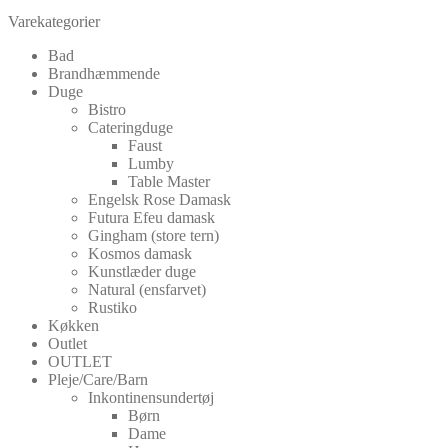
Varekategorier
Bad
Brandhæmmende
Duge
Bistro
Cateringduge
Faust
Lumby
Table Master
Engelsk Rose Damask
Futura Efeu damask
Gingham (store tern)
Kosmos damask
Kunstlæder duge
Natural (ensfarvet)
Rustiko
Køkken
Outlet
OUTLET
Pleje/Care/Barn
Inkontinensundertøj
Børn
Dame