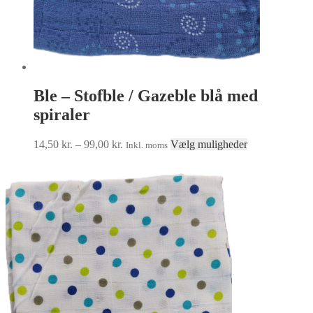
Ble – Stofble / Gazeble blå med
spiraler
Prisinterval:
Dette
14,50
kr.
–
99,00
kr.
Vælg muligheder
Inkl. moms
14,50 kr.
vare
til
har
99,00 kr.
flere
varianter.
Mulighederne
kan
vælges
på
varesiden