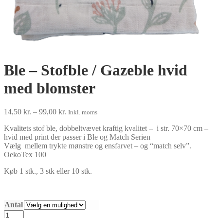
Ble – Stofble / Gazeble hvid
med blomster
Prisinterval:
14,50
kr.
–
99,00
kr.
Inkl. moms
14,50 kr.
Kvalitets stof ble, dobbeltvævet kraftig kvalitet – i str. 70×70 cm –
til
hvid med print der passer i Ble og Match Serien
99,00 kr.
Vælg mellem trykte mønstre og ensfarvet – og “match selv”.
OekoTex 100
Køb 1 stk., 3 stk eller 10 stk.
Antal
Ble