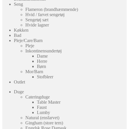
Seng
Flameron (brandhæmmende)
Hvid / farvet sengetøj
Sengetøj sæt
Hvide lagner
Køkken
Bad
Pleje/Care/Barn
Pleje
Inkontinensundertøj
Dame
Herre
Børn
Mor/Barn
Stofbleer
Outlet
Duge
Cateringduge
Table Master
Faust
Lumby
Natural (ensfarvet)
Gingham (store tern)
Engelsk Rose Damask