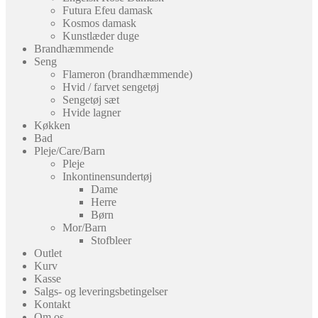
Futura Efeu damask
Kosmos damask
Kunstlæder duge
Brandhæmmende
Seng
Flameron (brandhæmmende)
Hvid / farvet sengetøj
Sengetøj sæt
Hvide lagner
Køkken
Bad
Pleje/Care/Barn
Pleje
Inkontinensundertøj
Dame
Herre
Børn
Mor/Barn
Stofbleer
Outlet
Kurv
Kasse
Salgs- og leveringsbetingelser
Kontakt
Om os