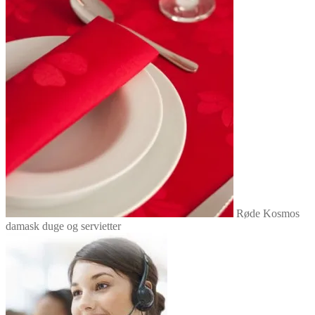
Røde Kosmos
damask duge og servietter