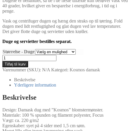
Dugene er behandlet, så de i de fleste tilfælde kun behøver vask ved
40 grader, hvilket giver en besparelse i energiforbrug, i tid og i
penge.
Vask og centrifuger dugen og hæng den straks op til tørring. Fold
dugen med lidt restfugtighed og glat dugen ved lav temperaturer.
Det giver flotte duge og servietter uden krøller.
Duge og servietter bestilles separat.
Størrelse - Duge
Mellemblå
Kosmos
Tilføj til kurv
damask
Varenummer (SKU):
N/A
Kategori:
Kosmos damask
duge
og
Beskrivelse
servietter
Yderligere information
antal
Beskrivelse
Design: Damask dug med ”Kosmos” blomstermønster.
Materiale: 100 % spunden og filament polyester, Focus
Vægt: ca. 220 g/m2
Egenskaber: syet på 4 sider med 1,5 cm søm.
Meget lille eller ingen krympning efter vask.