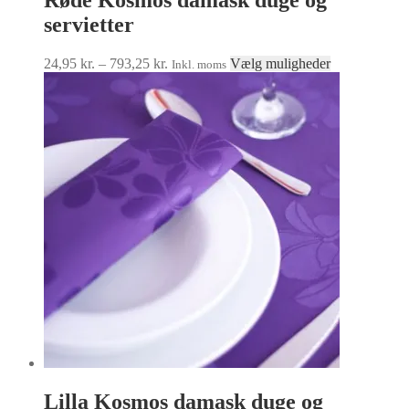
Røde Kosmos damask duge og
servietter
Prisinterval:
Dette
24,95
kr.
–
793,25
kr.
Vælg muligheder
Inkl. moms
24,95 kr.
vare
til
har
793,25 kr.
flere
varianter.
Mulighedern
kan
vælges
på
varesiden
Lilla Kosmos damask duge og