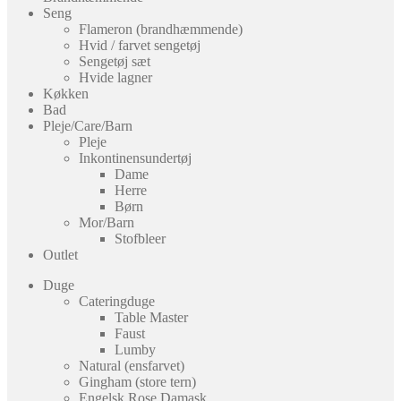
Seng
Flameron (brandhæmmende)
Hvid / farvet sengetøj
Sengetøj sæt
Hvide lagner
Køkken
Bad
Pleje/Care/Barn
Pleje
Inkontinensundertøj
Dame
Herre
Børn
Mor/Barn
Stofbleer
Outlet
Duge
Cateringduge
Table Master
Faust
Lumby
Natural (ensfarvet)
Gingham (store tern)
Engelsk Rose Damask