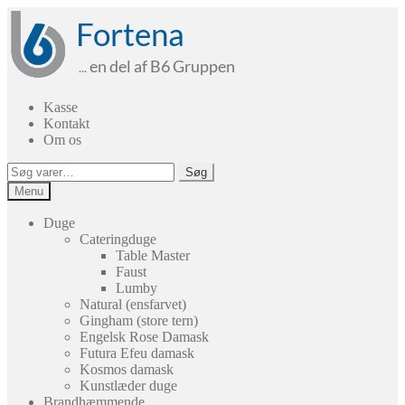
Spring
Spring
til
til
navigation
indhold
Kasse
Kontakt
Om os
Søg
Søg
efter:
Menu
Duge
Cateringduge
Table Master
Faust
Lumby
Natural (ensfarvet)
Gingham (store tern)
Engelsk Rose Damask
Futura Efeu damask
Kosmos damask
Kunstlæder duge
Brandhæmmende