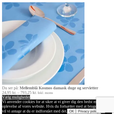
Du ser på:
Mellemblå Kosmos damask duge og servietter
Prisinterval:
24,95
kr.
–
793,25
kr.
Inkl. moms
24,95 kr.
Vælg muligheder
til
Vi anvender cookies for at sikre at vi giver dig den bedst mulige
793,25 kr.
oplevelse af vores website. Hvis du fortsætter med at bruge dette site
vil vi antage at du er indforstået med det.
OK
Privacy policy