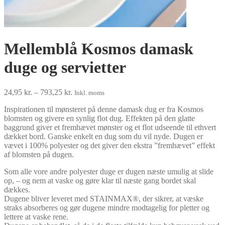
Mellemblå Kosmos damask
duge og servietter
Prisinterval:
24,95
kr.
–
793,25
kr.
Inkl. moms
24,95 kr.
Inspirationen til mønsteret på denne damask dug er fra Kosmos
til
blomsten og givere en synlig flot dug. Effekten på den glatte
793,25 kr.
baggrund giver et fremhævet mønster og et flot udseende til ethvert
dækket bord. Ganske enkelt en dug som du vil nyde. Dugen er
vævet i 100% polyester og det giver den ekstra ”fremhævet” effekt
af blomsten på dugen.
Som alle vore andre polyester duge er dugen næste umulig at slide
op, – og nem at vaske og gøre klar til næste gang bordet skal
dækkes.
Dugene bliver leveret med STAINMAX®, der sikrer, at væske
straks absorberes og gør dugene mindre modtagelig for pletter og
lettere at vaske rene.