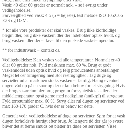
Vask: 40 eller 60 grader er normalt nok. – se i øvrigt under
vedligeholdelse.
Farveægthed ved vask: 4-5 (5 = højeste), test metode ISO 105:C06
E2S og D3M.
* for alle vore produkter der skal vaskes. Brug ikke klorholdige
blegmidler, brug ikke vaskemidler der indeholder optisk hvidt, og
brug vaskemidler der er lavet til den ønskede vasketemperatur.
** for industrivask – kontakt os.
Vedligeholdelse: Kan vaskes ved alle temperaturer. Normalt er 40
eller 60 grader nok. Fyld maskinen max. 60 %. Brug et godt
vaskemiddel uden optisk hvid og følg producentens anbefalinger.
Meget let centrifugering med stor restfugtighed. Tag duge og
servietter ud af maskinen straks vasken er færdig. Hæng eventuelt
dugen våd op på en snor og der er kun behov for let strygning. Hvis
der bruges tørretumbler brug program for syntetisk tekstiler eller
middeltemperatur, også gerne med nedkøling (antikrøl) til strygetørt.
Fyld tørretumbler max. 60 %. Stryg eller rul dugen og servietter ved
max 160-170 grader C. hvis der er behov for dette.
Generelt vedr. vedligeholdelse af duge og servietter. Sørg for at vask
dugen forholdsvis hurtigt efter brug. Jo længere tid der går jo svære
bliver det at fjerne smuds og pletter fra duge og servietter. Visse