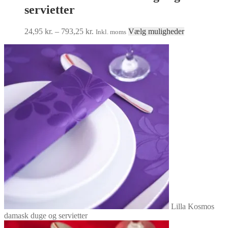
servietter
Prisinterval:
Dette
24,95
kr.
–
793,25
kr.
Vælg muligheder
Inkl. moms
24,95 kr.
vare
til
har
793,25 kr.
flere
varianter.
Mulighedern
kan
vælges
på
varesiden
Lilla Kosmos
damask duge og servietter