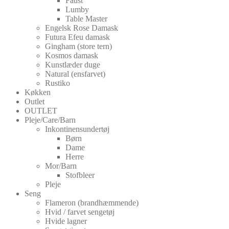
Faust
Lumby
Table Master
Engelsk Rose Damask
Futura Efeu damask
Gingham (store tern)
Kosmos damask
Kunstlæder duge
Natural (ensfarvet)
Rustiko
Køkken
Outlet
OUTLET
Pleje/Care/Barn
Inkontinensundertøj
Børn
Dame
Herre
Mor/Barn
Stofbleer
Pleje
Seng
Flameron (brandhæmmende)
Hvid / farvet sengetøj
Hvide lagner