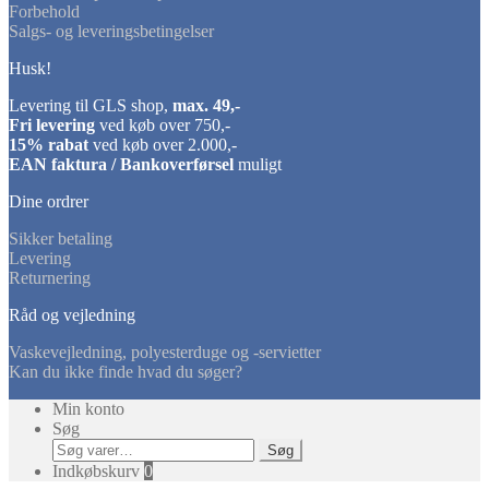
Forbehold
Salgs- og leveringsbetingelser
Husk!
Levering til GLS shop,
max. 49,-
Fri levering
ved køb over 750,-
15% rabat
ved køb over 2.000,-
EAN faktura / Bankoverførsel
muligt
Dine ordrer
Sikker betaling
Levering
Returnering
Råd og vejledning
Vaskevejledning, polyesterduge og -servietter
Kan du ikke finde hvad du søger?
Min konto
Søg
Søg
Søg
efter:
Indkøbskurv
0