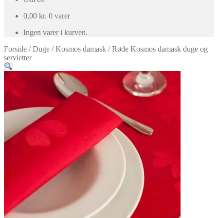
0,00
kr.
0 varer
Ingen varer i kurven.
Forside
/
Duge
/
Kosmos damask
/
Røde Kosmos damask duge og
servietter