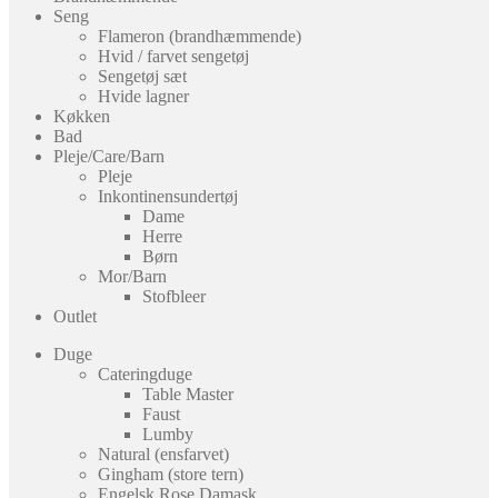
Seng
Flameron (brandhæmmende)
Hvid / farvet sengetøj
Sengetøj sæt
Hvide lagner
Køkken
Bad
Pleje/Care/Barn
Pleje
Inkontinensundertøj
Dame
Herre
Børn
Mor/Barn
Stofbleer
Outlet
Duge
Cateringduge
Table Master
Faust
Lumby
Natural (ensfarvet)
Gingham (store tern)
Engelsk Rose Damask