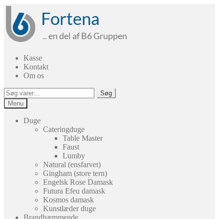
Spring
Spring
til
til
navigation
indhold
Kasse
Kontakt
Om os
Søg
Søg
efter:
Menu
Duge
Cateringduge
Table Master
Faust
Lumby
Natural (ensfarvet)
Gingham (store tern)
Engelsk Rose Damask
Futura Efeu damask
Kosmos damask
Kunstlæder duge
Brandhæmmende