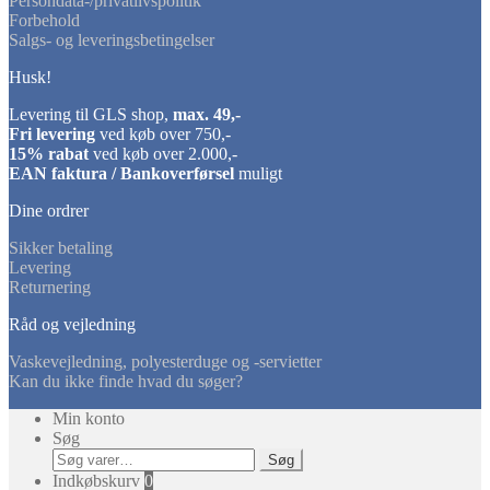
Persondata-/privatlivspolitik
Forbehold
Salgs- og leveringsbetingelser
Husk!
Levering til GLS shop,
max. 49,-
Fri levering
ved køb over 750,-
15% rabat
ved køb over 2.000,-
EAN faktura / Bankoverførsel
muligt
Dine ordrer
Sikker betaling
Levering
Returnering
Råd og vejledning
Vaskevejledning, polyesterduge og -servietter
Kan du ikke finde hvad du søger?
Min konto
Søg
Søg
Søg
efter:
Indkøbskurv
0