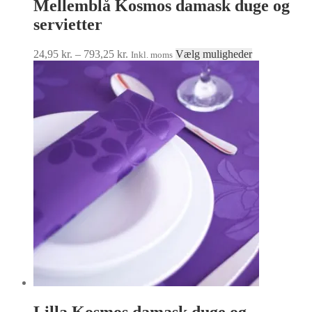
Mellemblå Kosmos damask duge og
servietter
Prisinterval:
Dette
24,95
kr.
–
793,25
kr.
Vælg muligheder
Inkl. moms
24,95 kr.
vare
til
har
793,25 kr.
flere
varianter.
Mulighedern
kan
vælges
på
varesiden
Lilla Kosmos damask duge og