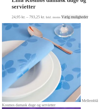
servietter
Prisinterval:
Dette
24,95
kr.
–
793,25
kr.
Vælg muligheder
Inkl. moms
24,95 kr.
vare
til
har
793,25 kr.
flere
varianter.
Mulighedern
kan
vælges
på
varesiden
Mellemblå
Kosmos damask duge og servietter