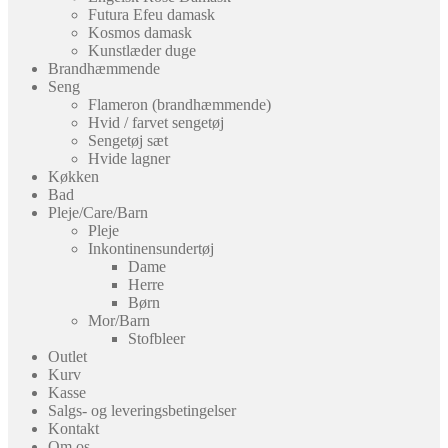
Futura Efeu damask
Kosmos damask
Kunstlæder duge
Brandhæmmende
Seng
Flameron (brandhæmmende)
Hvid / farvet sengetøj
Sengetøj sæt
Hvide lagner
Køkken
Bad
Pleje/Care/Barn
Pleje
Inkontinensundertøj
Dame
Herre
Børn
Mor/Barn
Stofbleer
Outlet
Kurv
Kasse
Salgs- og leveringsbetingelser
Kontakt
Om os