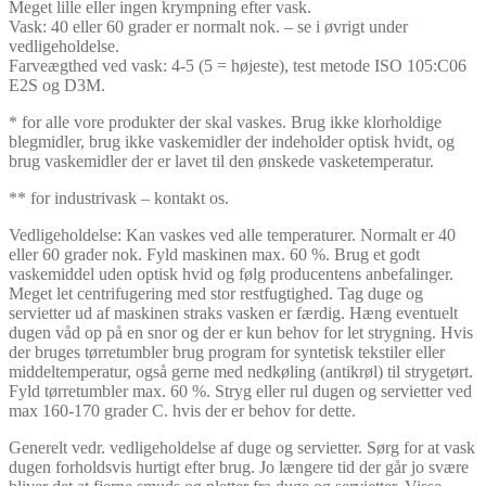
Meget lille eller ingen krympning efter vask.
Vask: 40 eller 60 grader er normalt nok. – se i øvrigt under
vedligeholdelse.
Farveægthed ved vask: 4-5 (5 = højeste), test metode ISO 105:C06
E2S og D3M.
* for alle vore produkter der skal vaskes. Brug ikke klorholdige
blegmidler, brug ikke vaskemidler der indeholder optisk hvidt, og
brug vaskemidler der er lavet til den ønskede vasketemperatur.
** for industrivask – kontakt os.
Vedligeholdelse: Kan vaskes ved alle temperaturer. Normalt er 40
eller 60 grader nok. Fyld maskinen max. 60 %. Brug et godt
vaskemiddel uden optisk hvid og følg producentens anbefalinger.
Meget let centrifugering med stor restfugtighed. Tag duge og
servietter ud af maskinen straks vasken er færdig. Hæng eventuelt
dugen våd op på en snor og der er kun behov for let strygning. Hvis
der bruges tørretumbler brug program for syntetisk tekstiler eller
middeltemperatur, også gerne med nedkøling (antikrøl) til strygetørt.
Fyld tørretumbler max. 60 %. Stryg eller rul dugen og servietter ved
max 160-170 grader C. hvis der er behov for dette.
Generelt vedr. vedligeholdelse af duge og servietter. Sørg for at vask
dugen forholdsvis hurtigt efter brug. Jo længere tid der går jo svære