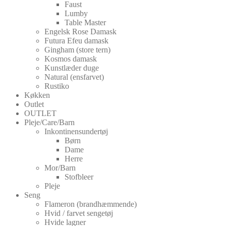
Faust
Lumby
Table Master
Engelsk Rose Damask
Futura Efeu damask
Gingham (store tern)
Kosmos damask
Kunstlæder duge
Natural (ensfarvet)
Rustiko
Køkken
Outlet
OUTLET
Pleje/Care/Barn
Inkontinensundertøj
Børn
Dame
Herre
Mor/Barn
Stofbleer
Pleje
Seng
Flameron (brandhæmmende)
Hvid / farvet sengetøj
Hvide lagner