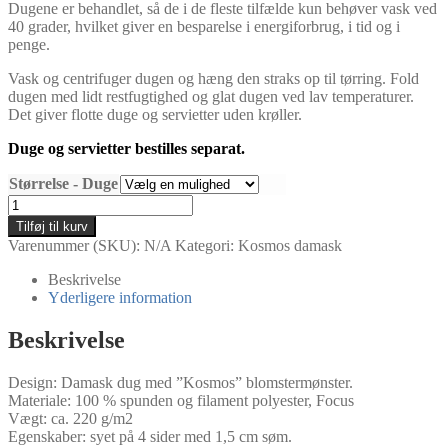
Dugene er behandlet, så de i de fleste tilfælde kun behøver vask ved
40 grader, hvilket giver en besparelse i energiforbrug, i tid og i
penge.
Vask og centrifuger dugen og hæng den straks op til tørring. Fold
dugen med lidt restfugtighed og glat dugen ved lav temperaturer.
Det giver flotte duge og servietter uden krøller.
Duge og servietter bestilles separat.
Størrelse - Duge
Røde
Kosmos
Tilføj til kurv
damask
Varenummer (SKU):
N/A
Kategori:
Kosmos damask
duge
og
Beskrivelse
servietter
Yderligere information
antal
Beskrivelse
Design: Damask dug med ”Kosmos” blomstermønster.
Materiale: 100 % spunden og filament polyester, Focus
Vægt: ca. 220 g/m2
Egenskaber: syet på 4 sider med 1,5 cm søm.