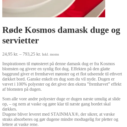
Røde Kosmos damask duge og
servietter
Prisinterval:
24,95
kr.
–
793,25
kr.
Inkl. moms
24,95 kr.
Inspirationen til mønsteret på denne damask dug er fra Kosmos
til
blomsten og givere en synlig flot dug. Effekten på den glatte
793,25 kr.
baggrund giver et fremhævet mønster og et flot udseende til ethvert
dækket bord. Ganske enkelt en dug som du vil nyde. Dugen er
vævet i 100% polyester og det giver den ekstra ”fremhævet” effekt
af blomsten på dugen.
Som alle vore andre polyester duge er dugen næste umulig at slide
op, – og nem at vaske og gøre klar til næste gang bordet skal
dækkes.
Dugene bliver leveret med STAINMAX®, der sikrer, at væske
straks absorberes og gør dugene mindre modtagelig for pletter og
lettere at vaske rene.